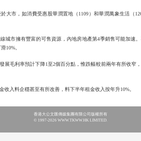
市，如消費受惠股華潤置地（1109）和華潤萬象生活（12
城市擁有豐富的可售資源，內地房地產第4季銷售可能加速。
滑10%。
毛利率預計下降1至2個百分點，惟跌幅較前兩年有所收窄，並
收入料企穩甚至有所改善，料下半年租金收入按年升10%。
香港大公文匯傳媒集團有限公司版權所有
© 1997-2026 WWW.TKWW.HK LIMITED.