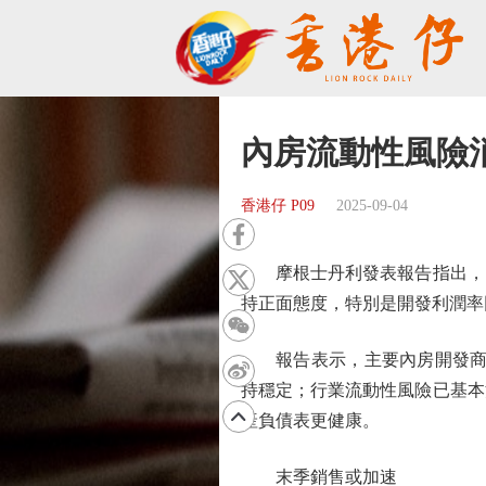
內房流動性風險
香港仔 P09
2025-09-04
摩根士丹利發表報告指出，內
持正面態度，特別是開發利潤率
報告表示，主要內房開發商上半
持穩定；行業流動性風險已基本
產負債表更健康。
末季銷售或加速