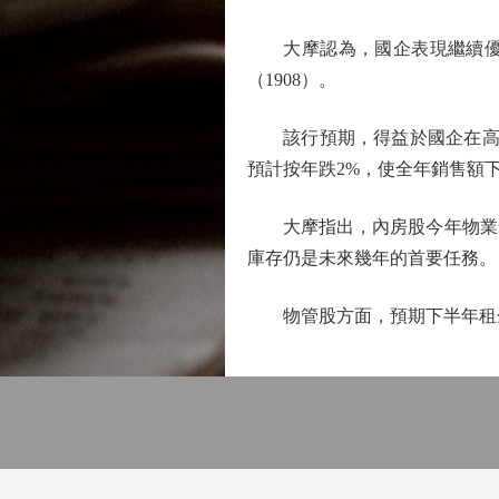
大摩認為，國企表現繼續優於大
（1908）。
該行預期，得益於國企在高線
預計按年跌2%，使全年銷售額下
大摩指出，內房股今年物業發展
庫存仍是未來幾年的首要任務。
物管股方面，預期下半年租金