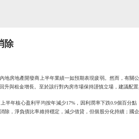
消除
地房地產開發商上半年業績一如預期表現疲弱。然而，有關公
回升與租金增長。至於該行對內房市場保持謹慎立場，建議配置
年核心盈利平均按年減少17%，因利潤率下跌0.9個百分點
消除，淨負債比率維持穩定，減少借貸，但個股分化持續；國