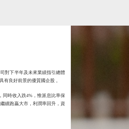
司對下半年及未來業績指引總體
具有良好前景的優質國企股 。
，同時收入跌4%，惟派息比率保
企繼續跑贏大市，利潤率回升，資