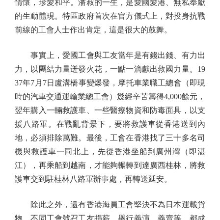
情懷，珍愛和平。潘叔的一生，是愛國愛港、無私奉獻
的生動體現。特區政府首次在官方儀式上，對投身抗戰
前線的工會人士作出肯定，這是很大的鼓舞。
事實上，愛國工會與工友當年是有錢出錢、有力出
力，以團結力量迸發火花，一點一滴獻出救國力量。19
37年7月7日盧溝橋事變爆發，摩托車業職工總會（即現
時的汽車交通運輸業總工會）幾經辛苦籌得4,000餘元，
翌年購入一輛救護車、一些醫療物資和防毒面具，以支
援八路軍。在戰亂背景下，要將救護車從香港送到內
地，必須排除萬難。最後，工會在香港找了三十多名司
機與救護車一同北上，先從香港坐船到廣州灣（即湛
江），再乘船到越南，才能夠輾轉到達廣西桂林，將救
護車交到駐桂林八路軍辦事處，再轉送延安。
除此之外，還有香港海員工會堅決不為日本運載貨
物，不同工會號召工友捐薪，舉行義演、義賣等，都成