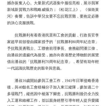
撼亦振奮人心。大量新式武器集中服役亮相，展示我軍
新域新質戰力和戰略威懾力；《松花江上》、《保衛黃
河》奏響，告訴中華兒女要不忘抗戰苦難，要抱定必勝
的決心克服挑戰。
抗戰勝利有着香港民眾和工會的貢獻，行政長官李
家超早前頒發由國家授予的「抗戰勝利80周年紀念章」
予抗戰英勇戰士、工聯會前理事長、會務顧問潘江偉，
由潘叔的遺孀代為接受，她亦向香港歷史博物館的展覽
借出潘叔的「抗戰勝利70周年紀念章」，希望有助年輕
一代認識抗戰歷史的艱辛與意義。
潘叔16歲開始參與工會工作，1941年日軍侵略香港
後，與40餘名工會積極分子加入東江縱隊，參加過二十
多場戰鬥，縱然因中槍落下腳患，抗戰勝利後仍全力投
入工運和維權工作，並以親身經歷引導年輕人提升愛國