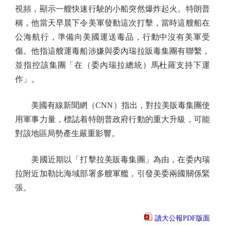
視頻，顯示一艘快速行駛的小船突然爆炸起火。特朗普
稱，他當天早晨下令美軍發動這次打擊，當時這艘船在
公海航行，準備向美國運送毒品，行動中沒有美軍受
傷。他指這艘運毒船涉嫌與委內瑞拉販毒集團有聯繫，
並指控該集團「在（委內瑞拉總統）馬杜羅支持下運
作」。
美國有線新聞網（CNN）指出，對拉美販毒集團使
用軍事力量，標誌着特朗普政府行動的重大升級，可能
對該地區局勢產生嚴重影響。
美國近期以「打擊拉美販毒集團」為由，在委內瑞
拉附近加勒比海域部署多艘軍艦，引發美委兩國關係緊
張。
讀大公報PDF版面