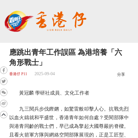
應跳出青年工作誤區 為港培養「六
角形戰士」
2025-09-04
香港仔 P11
分享
黃冠麟 學研社成員、文化工作者
九三閱兵步伐鏗鏘，如驚雷般叩擊人心。抗戰先烈
以血火鑄就和平盛世，香港青年如何自處？受閱部隊中
與港青同齡的戰士們，早已成為擎起大國尊嚴的脊樑。
且看火箭軍方隊與網絡空間部隊展現的，正是工匠型、