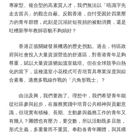
專家型、複合型的高素質人才，我們無法以「唔識字先
走去當兵」的觀念自蔽。反觀香港，自忖受困於四業壓
力的青年群體，此刻是沉溺於短視頻的被動消費，還是
吐槽新學年教師容貌不夠娟好？
香港正值關鍵發展機遇的歷史拐點。過去，特區政
府與社會投入大量資源營造的舒適區，對香港青年足夠
尊重，賦以大量資源猶如溫室栽培。但在全球競爭白熱
化的當下，這種溫室小花模式可否培育具專業深度與綜
合素養、適應多戰線作戰的「六角形戰士」？
由治及興，我們要跑了。理想中，我們希望青年能
從社區參與起步，在服務實踐中培育公共精神與貢獻意
識，但現實有積極、長期、主動參與義務工作的青年又
有幾人？團體也有壓力，要交數，所以活動既多且散，
形式主義，多重量而不重質。奉勸各青年團體，與其構