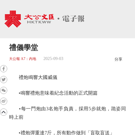
禮儀學堂
2025-09-03
大公報 A7：內地
分享
禮炮鳴響大國威儀
•鳴響禮炮意味着紀念活動的正式開篇
•每一門炮由3名炮手負責，採用5步就炮，跪姿同
時上前
•禮炮彈重達7斤，所有動作做到「盲取盲送」