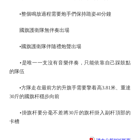
•整個鳴放過程需要炮手們保持跪姿40分鐘
國旗護衛隊無伴奏出場
•國旗護衛隊伴隨禮炮聲出場
•是唯一一支沒有音樂伴奏，只能依靠自己踩鼓點
的隊伍
•方隊走在最前方的升旗手需要擎着高3.81米、重達
30斤的國旗杆穩步向前
•掛旗杆要分毫不差將30斤的旗杆掛入副杆頂部的
卡槽