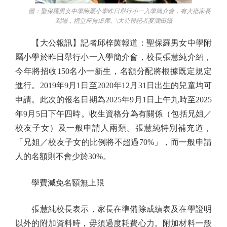
圖：聖保羅男女中學附屬小學昨日舉行小一入學簡介會，有大批家長
到場，禮堂座無虛席。\大公報記者麥潤田攝
【大公報訊】記者邱梓茵報道：聖保羅男女中學附
屬小學於昨日舉行小一入學簡介會，校長張慧純介紹，
今年將招收150名小一新生，名額分配將根據既定規定
進行。2019年9月1日至2020年12月31日出生的兒童均可
申請。此次的報名日期為2025年9月1日上午九時至2025
年9月5日下午四時。收生資格分為有關係（包括兄姐／
校友子女）及一般申請人兩類。張慧純特別補充道，
「兄姐／校友子女的比例將不超過70%」，而一般申請
人的名額則不會少於30%。
學費減免名額無上限
張慧純校長表示，家長在準備除成績表及在學證明
以外的附加資料時，毋須過度耗費心力。附加材料一般