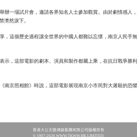
辦一場試片會，邀請各界知名人士參加觀賞。由於劇情感人，
禁潸然淚下。
，這個歷史過程讓全世界的中國人都難以忘懷，南京人民手無
示，這部電影的劇本、演員和製作都屬上乘，在抗日戰爭勝利8
南京照相館》時說，這部電影展現南京小市民對大屠殺的恐懼
香港大公文匯傳媒集團有限公司版權所有
© 1997-2026 WWW.TKWW.HK LIMITED.