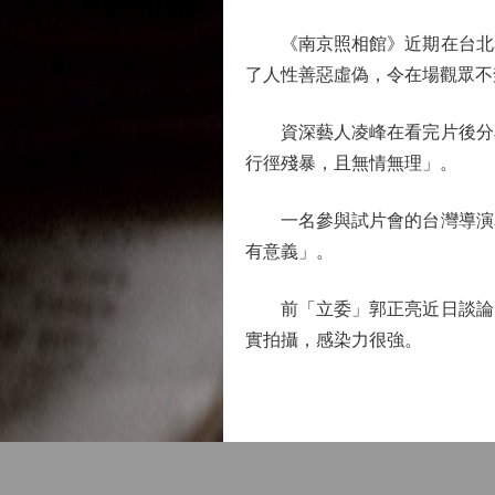
《南京照相館》近期在台北舉
了人性善惡虛偽，令在場觀眾不
資深藝人凌峰在看完片後分享
行徑殘暴，且無情無理」。
一名參與試片會的台灣導演表
有意義」。
前「立委」郭正亮近日談論《
實拍攝，感染力很強。