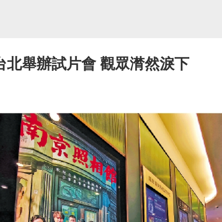
台北舉辦試片會 觀眾潸然淚下