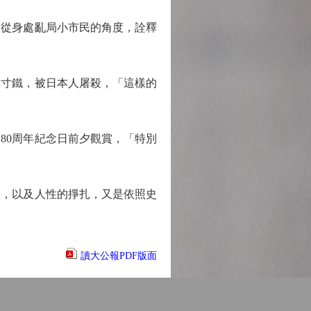
從身處亂局小市民的角度，詮釋
寸鐵，被日本人屠殺，「這樣的
0周年紀念日前夕觀賞，「特別
，以及人性的掙扎，又是依照史
讀大公報PDF版面