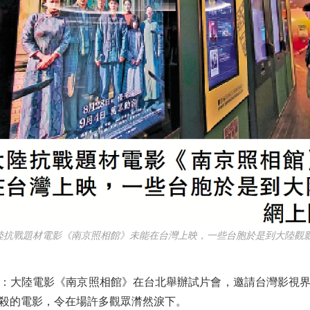
戰題材電影《南京照相館》未能在台灣上映，一些台胞於是到大陸觀影
大陸電影《南京照相館》在台北舉辦試片會，邀請台灣影視界
殺的電影，令在場許多觀眾潸然淚下。