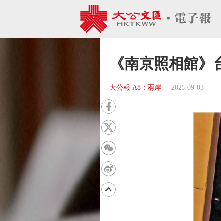
《南京照相館》
大公報 A8：兩岸
2025-09-03