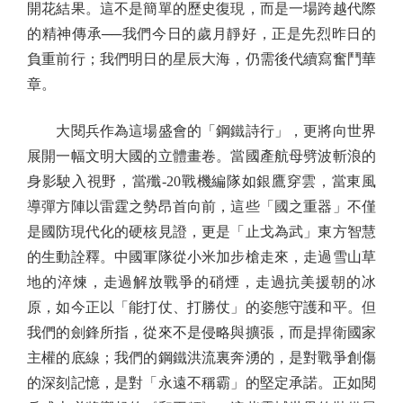
開花結果。這不是簡單的歷史復現，而是一場跨越代際
的精神傳承──我們今日的歲月靜好，正是先烈昨日的
負重前行；我們明日的星辰大海，仍需後代續寫奮鬥華
章。
大閱兵作為這場盛會的「鋼鐵詩行」，更將向世界
展開一幅文明大國的立體畫卷。當國產航母劈波斬浪的
身影駛入視野，當殲-20戰機編隊如銀鷹穿雲，當東風
導彈方陣以雷霆之勢昂首向前，這些「國之重器」不僅
是國防現代化的硬核見證，更是「止戈為武」東方智慧
的生動詮釋。中國軍隊從小米加步槍走來，走過雪山草
地的淬煉，走過解放戰爭的硝煙，走過抗美援朝的冰
原，如今正以「能打仗、打勝仗」的姿態守護和平。但
我們的劍鋒所指，從來不是侵略與擴張，而是捍衛國家
主權的底線；我們的鋼鐵洪流裏奔湧的，是對戰爭創傷
的深刻記憶，是對「永遠不稱霸」的堅定承諾。正如閱