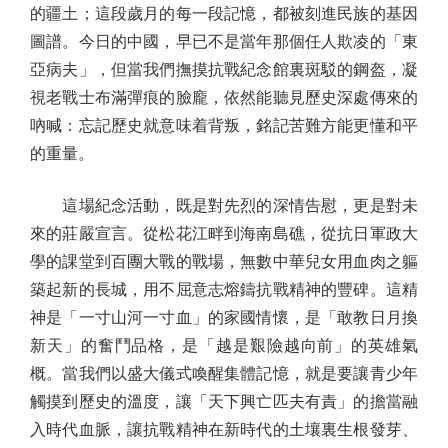
的疆土；這段歲月的每一段記憶，都被刻進民族的基因
圖譜。今日的中國，早已不是當年那個任人欺凌的「東
亞病夫」，但當我們撫摸抗戰紀念館裏斑駁的鋼盔，凝
視老戰士布滿彈痕的臉龐，依然能聽見歷史深處傳來的
吶喊：忘記歷史就意味着背叛，銘記苦難方能更懂和平
的重量。
這場紀念活動，既是對先烈的深情告慰，更是對未
來的莊嚴宣言。從松花江畔到海南島礁，從抗日軍政大
學的課堂到百團大戰的戰場，無數中華兒女用血肉之軀
築起新的長城，用不屈意志熔鑄抗戰精神的豐碑。這精
神是「一寸山河一寸血」的家國情懷，是「敢教日月換
新天」的奮鬥品格，是「越是艱險越向前」的英雄氣
概。當我們以盛大儀式喚醒集體記憶，就是要讓青少年
觸摸到歷史的溫度，讓「天下興亡匹夫有責」的擔當融
入時代血脈，讓抗戰精神在新時代的土壤裏生根發芽、