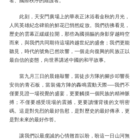
者、國際秩序的維護者。
此刻，天安門廣場上的華表正沐浴着金秋的月光，
人民英雄紀念碑前的鮮花已悄然綻放。我們彷彿看見，
歷史的雲幕正緩緩拉開，那些為國捐軀的身影穿越時空
而來，與我們共同期待這場跨越世紀的盛會；我們更能
聽見，時代的號角已然吹響，一個走向復興的民族正以
最自信的姿態，向世界講述中國的和平故事。
當九月三日的晨鐘敲響，當徒步方隊的腳步叩響長
安街的青石板，當裝備方陣的轟鳴震動天際──我們不
僅要見證一場視覺的盛宴，更要觸摸一個民族的精神脈
搏；不僅要感受現場的震撼，更要讀懂背後的文明密
碼。這是對先烈的最好告慰，是對歷史的最好傳承，更
是對未來的最好作答。
讓我們以最虔誠的心情翹首以盼，盼這一日山河無