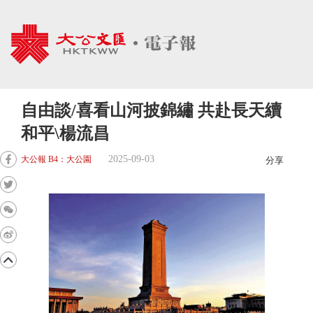
自由談/喜看山河披錦繡 共赴長天續
和平\楊流昌
2025-09-03
大公報 B4：大公園
分享