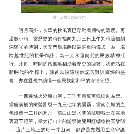
圖：人民英雄紀念碑。
明月高掛，京華的秋風裏已浮動着期待的溫度。再
過數小時，當歷史的時針指向九月三日上午九時這個刻
滿榮光的時刻，天安門廣場將以最莊重的儀式，為一場
跨越世紀的抗爭作註，為一支永遠向前的民族精神壯
行。此刻，時間的褶皺裏翻湧着歷史的回響，我們站在
新時代的坐標上，翹首以盼這場銘記苦難與輝煌的盛
會，亦在凝視中讀懂一個民族對和平的深情守望。
十四載烽火淬煉山河，三千五百萬英魂鑄劍為犁。
當盧溝橋的槍聲撕裂一九三七年的晨霧，當南京城的血
色浸透十二月的寒月，當白山黑水間的抗聯戰士在雪地
裏寫下絕筆，當太行山上的游擊健兒用紅纓槍挑亮黎明
──這片土地上的每一寸山河，都曾是先烈用生命守護