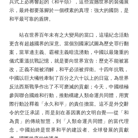
兵式上必將響起的《和平頌》，這些震撼世界的裝備展
示，最終都要落腳於一個樸素的真理：強大的國防，是
和平最可靠的盾牌。
站在世界百年未有之大變局的當口，這場紀念活動
更含有超越國界的深意。當個別國家試圖為歷史罪行翻
案，當單邊主義、霸權主義暗流湧動，中國以最隆重的
儀式重溫抗戰記憶，就是要向世界宣告：歷史不能被篡
改，正義不能被消解，和平必須被捍衛。十四年抗戰，
中國以巨大犧牲牽制了百分之六十以上的日寇，為世界
反法西斯戰爭作出了不可磨滅的貢獻；今天，中國積極
參與聯合國維和行動，推動構建人類命運共同體，用實
際行動詮釋着「永久和平」的責任擔當。這不是外交辭
令的空泛承諾，而是刻在基因裏的文明自覺──從「和
為貴」的傳統智慧，到「人類命運共同體」的當代理
念，中國始終是世界和平的建設者、全球發展的貢獻