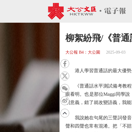
柳絮紛飛/《普通
大公報 B4：大公園
2025-09-03
港人學習普通話的最大優勢是
《普通話水平測試備考教程》
眼看明。也是那位Maggi同
別意義，錯了就改變語義，我能
我說她在句尾的三聲詞發音不
聲和四聲也常有混淆。把「不賠