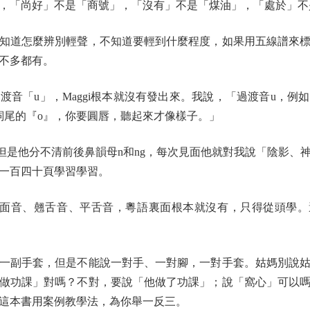
，「尚好」不是「商號」，「沒有」不是「煤油」，「處於」不
道怎麼辨別輕聲，不知道要輕到什麼程度，如果用五線譜來標
不多都有。
「u」，Maggi根本就沒有發出來。我說，「過渡音u，例
詞尾的『o』，你要圓唇，聽起來才像樣子。」
但是他分不清前後鼻韻母n和ng，每次見面他就對我說「陰影、
一百四十頁學習學習。
/c/s這些舌面音、翹舌音、平舌音，粵語裏面根本就沒有，只得從頭
副手套，但是不能說一對手、一對腳，一對手套。姑媽別說姑
做功課」對嗎？不對，要說「他做了功課」；說「窩心」可以
這本書用案例教學法，為你舉一反三。