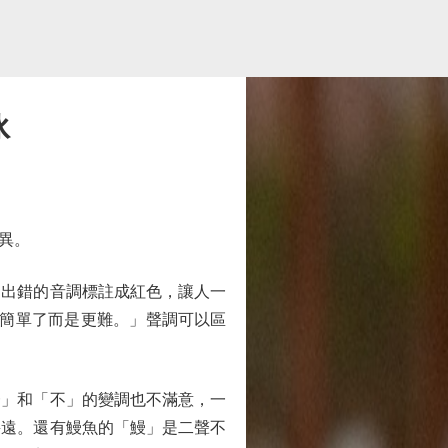
冰
異。
出錯的音調標註成紅色，讓人一
是簡單了而是更難。」聲調可以區
」和「不」的變調也不滿意，一
甚遠。還有鰻魚的「鰻」是二聲不