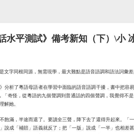
話水平測試》備考新知（下）\小 
文字同根同源，無需現學，最大難點是語音語調和語法詞彙差
分析了粵語母語者在學習中面臨的語音語調干擾，書中把容易
學說，「奇怪，從粵語的九個聲調到普通話的四個聲調，我覺得不
理解她。
飽滿，半途而退了。要讀全三聲，降下去了還得升起來。「一
」說成「補賠」語義就反了；把「一版」說成「一半」也相差