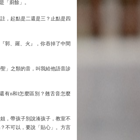
是「廚餘」。
註，起點是二還是三？止點是四
如『郭、羅、火』，你吞掉了中間
神聖」之類的音，叫我給他語音診
學。還有n和l怎麼區別？翹舌音怎麼
姐，帶孩子別說湊孩子，教室不
嗎？不可以，要說「貼心」。方言