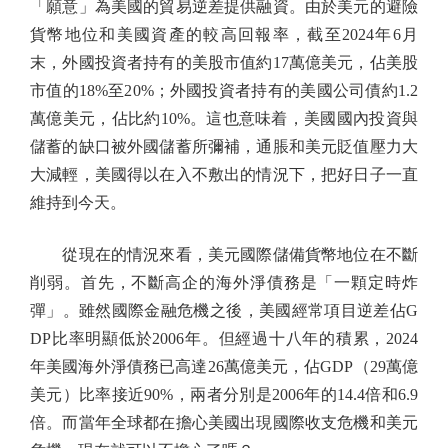
「願意」為美國的貿易逆差提供融資。由於美元的避險
貨幣地位和美國資產的較高回報率，截至2024年6月
末，外國投資者持有的美股市值約17萬億美元，佔美股
市值的18%至20%；外國投資者持有的美國公司債約1.2
萬億美元，佔比約10%。這也意味着，美國國內投資與
儲蓄的缺口被外國儲蓄所彌補，通脹和美元貶值壓力大
大減輕，美國得以在入不敷出的情況下，把好日子一直
維持到今天。
從現在的情況來看，美元國際儲備貨幣地位在不斷
削弱。首先，不斷高企的海外淨債務是「一顆定時炸
彈」。雖然國際金融危機之後，美國經常項目逆差佔G
DP比率明顯低於2006年。但經過十八年的積累，2024
年美國海外淨債務已高達26萬億美元，佔GDP（29萬億
美元）比率接近90%，兩者分別是2006年的14.4倍和6.9
倍。而當年全球都在擔心美國出現國際收支危機和美元