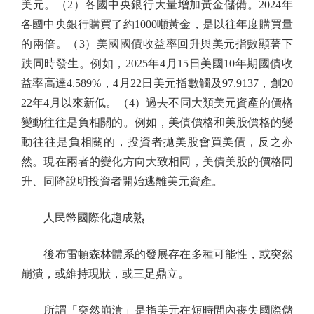
美元。（2）各國中央銀行大量增加黃金儲備。2024年
各國中央銀行購買了約1000噸黃金，是以往年度購買量
的兩倍。（3）美國國債收益率回升與美元指數顯著下
跌同時發生。例如，2025年4月15日美國10年期國債收
益率高達4.589%，4月22日美元指數觸及97.9137，創20
22年4月以來新低。（4）過去不同大類美元資產的價格
變動往往是負相關的。例如，美債價格和美股價格的變
動往往是負相關的，投資者拋美股會買美債，反之亦
然。現在兩者的變化方向大致相同，美債美股的價格同
升、同降說明投資者開始逃離美元資產。
人民幣國際化趨成熟
後布雷頓森林體系的發展存在多種可能性，或突然
崩潰，或維持現狀，或三足鼎立。
所謂「突然崩潰」是指美元在短時間內喪失國際儲