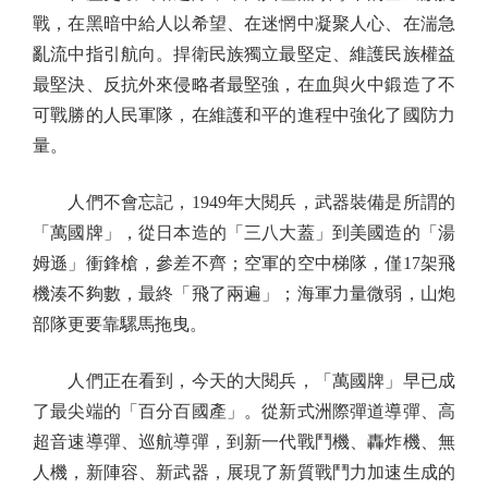
戰，在黑暗中給人以希望、在迷惘中凝聚人心、在湍急
亂流中指引航向。捍衛民族獨立最堅定、維護民族權益
最堅決、反抗外來侵略者最堅強，在血與火中鍛造了不
可戰勝的人民軍隊，在維護和平的進程中強化了國防力
量。
人們不會忘記，1949年大閱兵，武器裝備是所謂的
「萬國牌」，從日本造的「三八大蓋」到美國造的「湯
姆遜」衝鋒槍，參差不齊；空軍的空中梯隊，僅17架飛
機湊不夠數，最終「飛了兩遍」；海軍力量微弱，山炮
部隊更要靠騾馬拖曳。
人們正在看到，今天的大閱兵，「萬國牌」早已成
了最尖端的「百分百國產」。從新式洲際彈道導彈、高
超音速導彈、巡航導彈，到新一代戰鬥機、轟炸機、無
人機，新陣容、新武器，展現了新質戰鬥力加速生成的