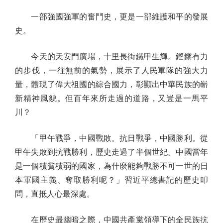
一部強國強軍的奮鬥史，更是一部維護和平的發展
史。
今天的天安門廣場，十里長街鐵甲生輝。鏗鏘有力
的步伐，一往無前的氣勢，展示了人民軍隊的強大力
量，體現了偉大祖國的綜合國力，彰顯出中華民族的嶄
新精神風貌。但百年來所走過的道路，又豈是一馬平
川？
「甲午戰爭，中國戰敗。抗日戰爭，中國勝利。從
甲午失敗到抗戰勝利，歷史走過了半個世紀。中國當年
是一個積貧積弱的國家，為什麼能夠戰勝不可一世的日
本軍國主義、奪取勝利呢？」習近平總書記的歷史叩
問，直抵人心最深處。
在歷史最幽暗之際，中國共產黨領導下的全民族抗