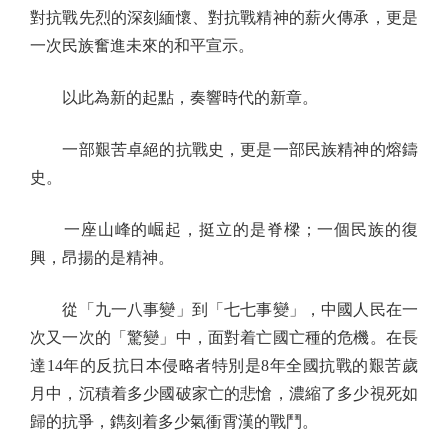
對抗戰先烈的深刻緬懷、對抗戰精神的薪火傳承，更是
一次民族奮進未來的和平宣示。
以此為新的起點，奏響時代的新章。
一部艱苦卓絕的抗戰史，更是一部民族精神的熔鑄
史。
一座山峰的崛起，挺立的是脊樑；一個民族的復
興，昂揚的是精神。
從「九一八事變」到「七七事變」，中國人民在一
次又一次的「驚變」中，面對着亡國亡種的危機。在長
達14年的反抗日本侵略者特別是8年全國抗戰的艱苦歲
月中，沉積着多少國破家亡的悲愴，濃縮了多少視死如
歸的抗爭，鐫刻着多少氣衝霄漢的戰鬥。