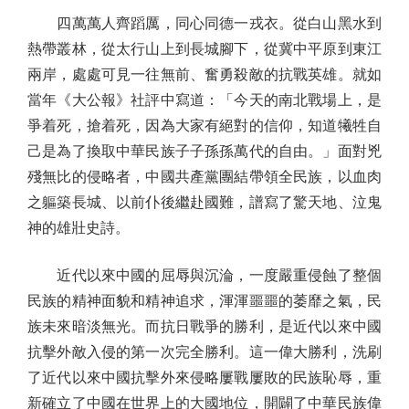
四萬萬人齊蹈厲，同心同德一戎衣。從白山黑水到
熱帶叢林，從太行山上到長城腳下，從冀中平原到東江
兩岸，處處可見一往無前、奮勇殺敵的抗戰英雄。就如
當年《大公報》社評中寫道：「今天的南北戰場上，是
爭着死，搶着死，因為大家有絕對的信仰，知道犧牲自
己是為了換取中華民族子子孫孫萬代的自由。」面對兇
殘無比的侵略者，中國共產黨團結帶領全民族，以血肉
之軀築長城、以前仆後繼赴國難，譜寫了驚天地、泣鬼
神的雄壯史詩。
近代以來中國的屈辱與沉淪，一度嚴重侵蝕了整個
民族的精神面貌和精神追求，渾渾噩噩的萎靡之氣，民
族未來暗淡無光。而抗日戰爭的勝利，是近代以來中國
抗擊外敵入侵的第一次完全勝利。這一偉大勝利，洗刷
了近代以來中國抗擊外來侵略屢戰屢敗的民族恥辱，重
新確立了中國在世界上的大國地位，開闢了中華民族偉