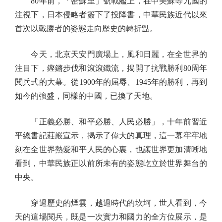
80年前，「密蘇里」號戰艦上，在中美蘇等九國的
注視下，日本侵略者簽下了投降書，中華民族近代以來
首次以戰勝者的姿態走向歷史的轉折點。
今天，北京天安門廣場上，風和日麗，在全世界的
注目下，鏗鏘步伐和滾滾鐵流，揭開了抗戰勝利80周年
閱兵式的大幕。從1900年的屈辱、1945年的勝利，再到
如今的強盛，同樣的中國，已換了天地。
「正義必勝、和平必勝、人民必勝」，十年前習近
平總書記莊嚴宣示，揭示了偉大的真理，這一幕牢牢地
刻在全世界熱愛和平人民的心裏，也讓世界更加清晰地
看到，中華民族正以前所未有的姿態屹立於世界舞台的
中央。
穿過歷史的煙雲，越過時代的坎坷，世人看到，今
天的這場閱兵，既是一次實力和國力的全方位展示，是