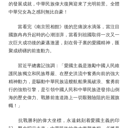
的發展成就，中華民族偉大復興迎來了光明前景。全體
中華兒女為之感到無比自豪！
當看完《南京照相館》後的悲痛淚水滴落，當注目
國旗冉冉升起時的心潮澎湃，當看到祖國取得一次又一
次巨大成功後的豪邁激盪，刻在骨子裏的愛國精神，匯
聚成磅礴的前進動力。
習近平總書記強調：「愛國主義是激勵中國人民維
護民族獨立和民族尊嚴、在歷史洪流中奮勇向前的強大
精神動力，是驅動中華民族這艘航船乘風破浪、奮勇前
行的強勁引擎，是引領中國人民和中華民族迸發排山倒
海的歷史偉力、戰勝前進道路上一切艱難險阻的壯麗旗
幟！」
抗戰勝利的偉大坐標，永遠銘刻着愛國主義的印