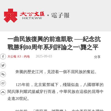
一曲民族復興的前進凱歌 ──紀念抗
戰勝利80周年系列評論之一\龔之平
2025-09-03
大公報 A3：內地
分享
奔騰的歷史江河，見證着一個不屈民族的奮起。
125年前，北京紫禁城下，殘陽似血，八國聯軍的
閱兵隊列耀武揚威穿行而過，中華民族在這樣的屈辱中
走進20世紀。