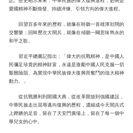
記。歷史昭示未來：中華民族的偉大復興進程，必將是
愛國精神不斷煥發、持續淬煉、引領方向的偉大進程。
回望百多年來的歷程，就像在聆聽一首雄渾壯闊的
交響樂；回眸歷次大閱兵，就像在傾聽一闋意味雋永的
和平之歌。
習近平總書記指出：「偉大的抗戰精神，是中國人
民彌足珍貴的精神財富，永遠是激勵中國人民克服一切
艱難險阻、為實現中華民族偉大復興而奮鬥的強大精神
動力。」
從抗戰勝利到開國大典，從改革開放到強國建設，
中華民族走出屈辱邁向復興的歷程，濃縮成今天閱兵式
上鏗鏘的足音，留在了天安門廣場上，留在了每一個中
華兒女的心中。