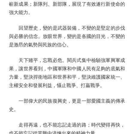
嶄新成果；新隊列、新部隊，展現了有效遂行新使命的
強大能力。
回望歷史，變的是武器裝備，不變的是堅定的步伐
與必勝的信念。放眼世界，變的是各國的目光，不變的
是激昂的氣勢與民族的信心。
天下雖平，忘戰必危。閱兵式集中檢驗強軍興軍成
果，讓世界看到，中國軍隊和中國人民有足夠的底氣和
力量，堅決捍衛地區和世界和平，堅決維護國家統一、
主權安全和發展利益，懾止戰爭、打贏戰爭。
一部偉大的民族復興史，更是一部愛國主義的傳承
史。
走得再遠，也不能忘記走過的路；時代變得再快，
也不能忘記從苦難中淬煉出來的精神力量。