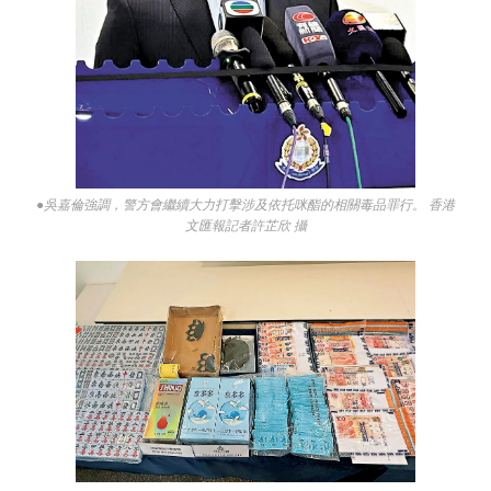
●吳嘉倫強調，警方會繼續大力打擊涉及依托咪酯的相關毒品罪行。 香港
文匯報記者許芷欣 攝