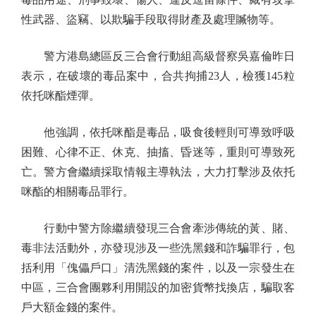
性武器、盜竊、以欺騙手段取得財產及處理贓物等。
警方港島總區反三合會行動組高級督察吳嘉倫昨日
表示，在破壞的毒品案中，合共拘捕23人，檢獲145粒
依托咪酯煙彈。
他強調，依托咪酯是毒品，吸食後輕則可導致呼吸
困難、心律不正、休克、抽搐、昏迷等，重則可導致死
亡。警方會繼續採取情報主導執法，大力打擊涉及依托
咪酯的相關毒品罪行。
行動中警方除繼續發現三合會牽涉傳統的黃、賭、
毒非法活動外，亦發現涉及一些洗黑錢和詐騙罪行，包
括利用「傀儡戶口」清洗黑錢的案件，以及一宗發生在
中區，三合會團夥利用開設的加密貨幣找換店，騙取客
戶大額金錢的案件。