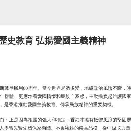
歷史教育 弘揚愛國主義精神
戰爭勝利80周年。當今世界局勢多變，地緣政治風險不斷，時
年群體，更應培養愛國情懷和民族自豪感，主動擔負起維護國
，是香港推動愛國主義教育、傳承民族精神的重要契機。
：正是因為祖國的強大和穩定，香港才擁有抵禦風浪的堅固屏
人學習先賢先烈保家衛國、不畏犧牲的崇高品格，從中汲取力量