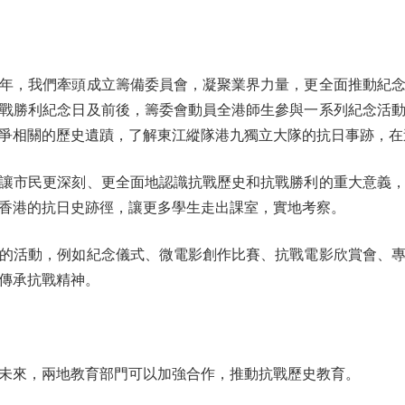
，我們牽頭成立籌備委員會，凝聚業界力量，更全面推動紀念
戰勝利紀念日及前後，籌委會動員全港師生參與一系列紀念活
爭相關的歷史遺蹟，了解東江縱隊港九獨立大隊的抗日事跡，在
市民更深刻、更全面地認識抗戰歷史和抗戰勝利的重大意義，
香港的抗日史跡徑，讓更多學生走出課室，實地考察。
活動，例如紀念儀式、微電影創作比賽、抗戰電影欣賞會、專
傳承抗戰精神。
來，兩地教育部門可以加強合作，推動抗戰歷史教育。