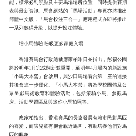
能，標示必到景點及主要馬場場所位置，同時提供賽期
表與最新資訊。馬會網站的「馬場活動」專頁亦將推出
簡體中文版，「馬會投注三合一」應用程式亦即將推出
一系列數碼升級，以提升投注體驗。
增小馬體驗 盼吸更多家庭入場
香港賽馬會行政總裁應家柏昨日並指出，彭福公園
將於明年1月完成翻新並重開，至明年4月場內的新設施
「小馬大本營」會啟用，與沙田馬場看台第二座的連接
其後會進一步優化。「小馬大本營」將為學校團體及公
眾呈獻馬術教育和體驗活動，包括策騎小馬、參觀馬
房、活動學習區及與迷你小馬拍照等。
應家柏指出，香港賽馬的長遠發展有賴市民對馬匹
的喜愛，而讓兒童有機會親近馬匹，有助培養他們對馬
匹的興趣。