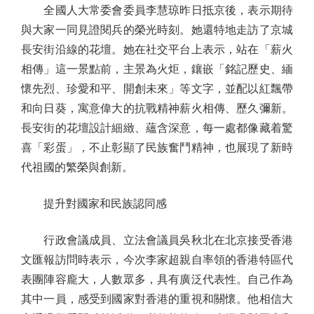
全國人大常委會委員李慧琼昨日抵京後，表示期待
與大家一同見證閱兵的榮光時刻。她還特地走訪了京城
長安街沿線的花壇。她在社交平台上表示，站在「薪火
相傳」這一景點前，主景為火炬，鑲嵌「銘記歷史、緬
懷先烈、珍愛和平、開創未來」等文字，並配以紅飄帶
和向日葵，寓意偉大的抗戰精神薪火相傳、歷久彌新。
長安街的花壇設計細緻、蘊含深意，每一處都像藏着驚
喜「彩蛋」，不止彰顯了民族奮鬥精神，也展現了新時
代祖國的繁榮與創新。
提升對國家和民族認同感
行政會議成員、立法會議員吳秋北在北京接受香港
文匯報訪問時表示，今次李家超親自率領的香港特區代
表團陣容龐大，人數眾多，具有廣泛代表性。自己作為
其中一員，感受到國家對香港的重視和關懷。他相信大