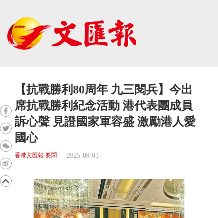
【抗戰勝利80周年 九三閱兵】今出
席抗戰勝利紀念活動 港代表團成員
訴心聲 見證國家軍容盛 激勵港人愛
國心
2025-09-03
香港文匯報 要聞