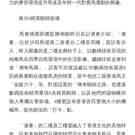
力的摩登環境提升馬迷及年輕一代對賽馬運動的興趣。
展示6精英騎師裝備
馬會物業部總監陳翊銘昨日在記者會介紹，「連
薈」位於沙田馬場第二座看台二樓至四樓，當訪客步
入，映入眼簾的是二樓走廊柱子上、以數碼技術呈現的
純種馬在四季自然環境中的生活影像。繼續往前走會到
達「傳奇馬廊」，訪客可欣賞該處以3D數碼技術還原6
匹經典賽駒在虛擬馬房的情景，當中包括三屆香港馬王
「金鎗六十」等。對面設置的「傳奇騎師之路」也透過
數碼技術精準重現6名精英騎師，以及他們的儲物櫃與
個人專屬出賽裝備。4樓更設有香港首匹實物大小的機
械馬，提供絕佳的「打卡」點。
「連薈」的二樓及三樓還融入了香港文化的其他特
色，設有本地熱門品牌的快閃店出售食物及飲品、零售