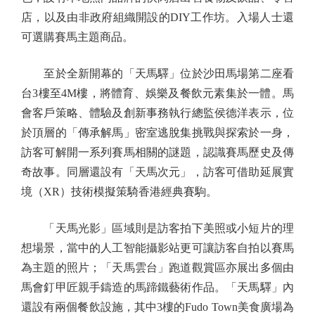
店，以及由非政府組織開設的DIY工作坊。入場人士還
可選購賽馬主題商品。
至於全新開幕的「天馬驛」位於沙田馬場第二座看
台3樓至4M樓，將體育、娛樂及餐飲元素集於一體。馬
會客戶策略、體驗及創新事務執行總監侯德洋表示，位
於頂層的「傳承解馬」密室逃脫集挑戰與探索於一身，
訪客可解開一系列賽馬相關的謎題，認識賽馬歷史及傳
奇故事。同層還設有「天馬次元」，訪客可借助延展實
境（XR）技術模擬策騎香港經典賽駒。
「天馬光影」區域則是訪客拍下美照或小短片的理
想場景，當中的人工智能攝影站更可讓訪客自拍以賽馬
為主題的照片；「天馬雲台」跑道觀賞區亦展出多個由
馬會釘甲匠親手鑄造的馬蹄鐵藝術作品。「天馬驛」內
還設有兩個餐飲設施，其中3樓的Fudo Town美食廣場為