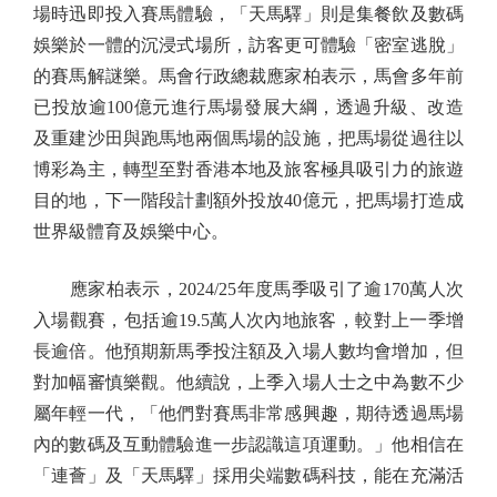
場時迅即投入賽馬體驗，「天馬驛」則是集餐飲及數碼
娛樂於一體的沉浸式場所，訪客更可體驗「密室逃脫」
的賽馬解謎樂。馬會行政總裁應家柏表示，馬會多年前
已投放逾100億元進行馬場發展大綱，透過升級、改造
及重建沙田與跑馬地兩個馬場的設施，把馬場從過往以
博彩為主，轉型至對香港本地及旅客極具吸引力的旅遊
目的地，下一階段計劃額外投放40億元，把馬場打造成
世界級體育及娛樂中心。
應家柏表示，2024/25年度馬季吸引了逾170萬人次
入場觀賽，包括逾19.5萬人次內地旅客，較對上一季增
長逾倍。他預期新馬季投注額及入場人數均會增加，但
對加幅審慎樂觀。他續說，上季入場人士之中為數不少
屬年輕一代，「他們對賽馬非常感興趣，期待透過馬場
內的數碼及互動體驗進一步認識這項運動。」他相信在
「連薈」及「天馬驛」採用尖端數碼科技，能在充滿活