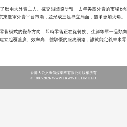
了麼兩大外賣主力。據交銀國際研報，去年美團外賣的市場份額佔
，京東進軍外賣平台市場，並形成三足鼎立局面，競爭更加火爆。
售模式的變革方向，即時零售正在從餐飲、生鮮等單一品類向
建立起覆蓋廣、效率高、體驗優的服務網絡，誰就能定義未來零
香港大公文匯傳媒集團有限公司版權所有
© 1997-2026 WWW.TKWW.HK LIMITED.