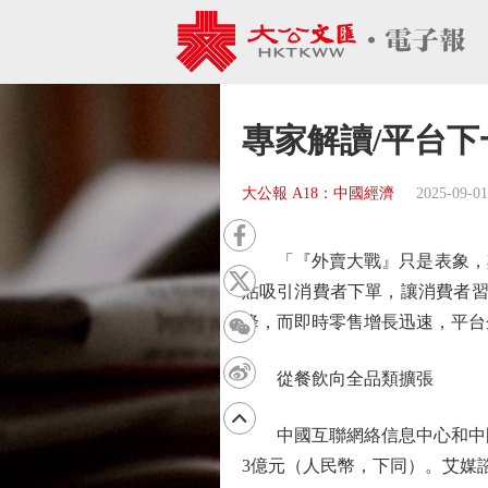
專家解讀/平台下
大公報 A18：中國經濟
2025-09-01
「『外賣大戰』只是表象，其
貼吸引消費者下單，讓消費者習
降，而即時零售增長迅速，平台
從餐飲向全品類擴張
中國互聯網絡信息中心和中國飯
3億元（人民幣，下同）。艾媒諮詢