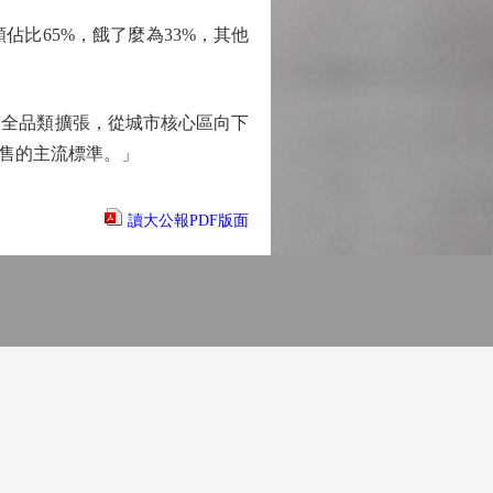
比65%，餓了麼為33%，其他
全品類擴張，從城市核心區向下
售的主流標準。」
讀大公報PDF版面