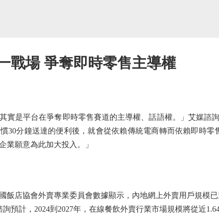
一戰場 爭奪即時零售主導權
實是平台在爭奪即時零售賽道的主導權、話語權。」艾媒諮詢
慣30分鐘送達的便利後，就會從依賴傳統電商轉而依賴即時零
企業願意為此加大投入。」
店協會外賣專業委員會數據顯示，內地網上外賣用戶規模已達5
預計，2024到2027年，在線餐飲外賣行業市場規模將從近1.64