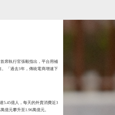
首席執行官張毅指出，平台用補
售。「過去3年，傳統電商增速下
.45億人，每天的外賣消費近3
萬億元攀升至1.96萬億元。