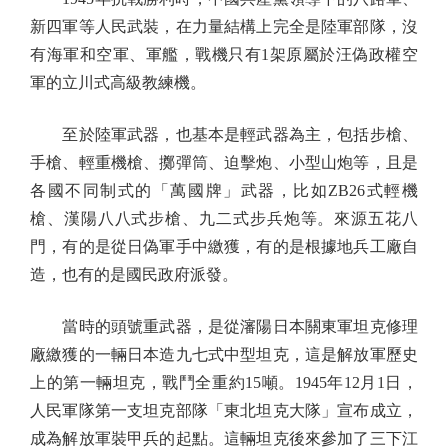
新四軍等人民武裝，在力量結構上完全是陸軍部隊，沒
有海軍和空軍、軍艦，戰機只有1架原屬於汪偽政權空
軍的立川式高級教練機。
至於陸軍武器，也基本是輕武器為主，包括步槍、
手槍、輕重機槍、擲彈筒、迫擊炮、小型山炮等，且是
各國不同制式的「萬國牌」武器，比如ZB26式輕機
槍、漢陽八八式步槍、九二式步兵炮等。來源五花八
門，有的是從日偽軍手中繳獲，有的是根據地兵工廠自
造，也有的是國民政府派發。
當時的頭號重武器，是從瀋陽日本關東軍坦克修理
廠繳獲的一輛日本造九七式中型坦克，這是解放軍歷史
上的第一輛坦克，戰鬥全重約15噸。1945年12月1日，
人民軍隊第一支坦克部隊「東北坦克大隊」宣布成立，
成為解放軍裝甲兵的起點。這輛坦克後來參加了三下江