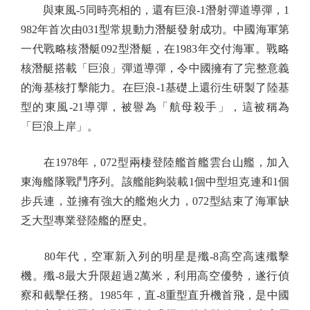
與東風-5同時亮相的，還有巨浪-1潛射彈道導彈，1
982年首次由031型常規動力潛艇發射成功。中國海軍第
一代戰略核潛艇092型潛艇，在1983年交付海軍。戰略
核潛艇搭載「巨浪」彈道導彈，令中國擁有了完整意義
的海基核打擊能力。在巨浪-1基礎上還衍生研製了陸基
型的東風-21導彈，被譽為「航母殺手」，這被稱為
「巨浪上岸」。
在1978年，072型兩棲登陸艦首艦雲台山艦，加入
東海艦隊戰鬥序列。該艦能夠裝載1個中型坦克連和1個
步兵連，並擁有強大的艦炮火力，072型結束了海軍缺
乏大型專業登陸艦的歷史。
80年代，空軍新入列的明星是殲-8高空高速殲擊
機。殲-8最大升限超過2萬米，利用高空優勢，遂行偵
察和截擊任務。1985年，直-8重型直升機首飛，是中國