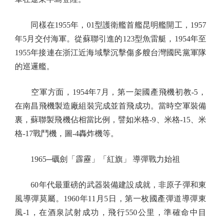
同樣在1955年，01型護衛艦首艦昆明艦開工，1957
年5月交付海軍。從蘇聯引進的123型魚雷艇，1954年至
1955年接連在浙江近海域擊沉擊傷多艘台灣國民黨軍隊
的巡邏艦。
空軍方面，1954年7月，第一架國產飛機初教-5，
在南昌飛機製造廠組裝完成並首飛成功。當時空軍裝備
裏，蘇聯製飛機佔相當比例，譬如米格-9、米格-15、米
格-17戰鬥機，圖-4轟炸機等。
1965─礪劍「霹靂」「紅旗」 導彈戰力始祖
60年代最重磅的武器裝備建設成就，非原子彈和東
風導彈莫屬。1960年11月5日，第一枚國產彈道導彈東
風-1，在酒泉試射成功，飛行550公里，準確命中目