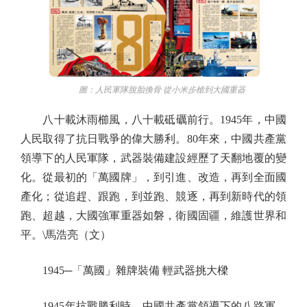
圖：人民軍隊脫胎換骨 從小米步槍到大國重器
八十載沐雨櫛風，八十載砥礪前行。1945年，中國
人民取得了抗日戰爭的偉大勝利。80年來，中國共產黨
領導下的人民軍隊，武器裝備建設經歷了天翻地覆的變
化。從最初的「萬國牌」，到引進、改造，再到全面國
產化；從追趕、跟跑，到並跑、競逐，再到新時代的領
跑、超越，大國強軍重器如磐，衛國固疆，維護世界和
平。\馬浩亮（文）
1945─「萬國」雜牌裝備 輕武器挑大樑
1945年抗戰勝利時，中國共產黨領導下的八路軍、