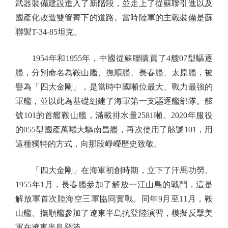
武器裝備建設進入了新階段，並走上了從蘇聯引進以及
國產化改造雙管齊下的道路。當時陸軍的主戰裝備是蘇
聯製T-34-85坦克。
1954年和1955年，中國從蘇聯購買了4艘07型驅逐
艦，分別命名為鞍山艦、撫順艦、長春艦、太原艦，被
譽為「四大金剛」，是當時中國噸位最大、戰力最強的
軍艦，並以此為基礎組建了海軍第一支驅逐艦部隊。舷
號101的首艦鞍山艦，滿載排水量2581噸。2020年服役
的055型國產萬噸大驅南昌艦，再次使用了舷號101，用
這種獨特的方式，向那段崢嶸歷史致敬。
「四大金剛」在海軍初創時期，立下了汗馬功勞。
1955年1月，長春艦參加了解放一江山島的戰鬥，這是
解放軍首次陸海空三軍協同實戰。同年9月至11月，鞍
山艦、撫順艦參加了遼東半島抗登陸演習，模擬反擊美
軍在遼東半島登陸。