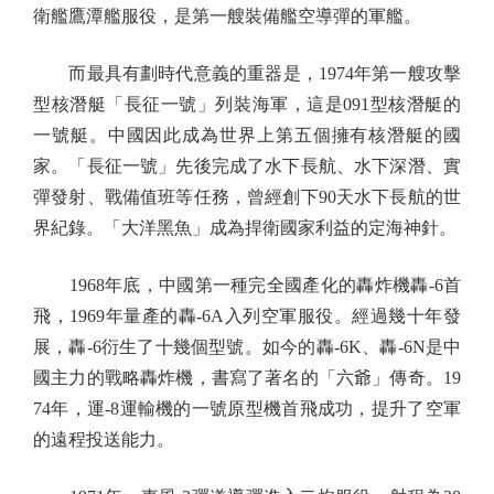
衛艦鷹潭艦服役，是第一艘裝備艦空導彈的軍艦。
而最具有劃時代意義的重器是，1974年第一艘攻擊
型核潛艇「長征一號」列裝海軍，這是091型核潛艇的
一號艇。中國因此成為世界上第五個擁有核潛艇的國
家。「長征一號」先後完成了水下長航、水下深潛、實
彈發射、戰備值班等任務，曾經創下90天水下長航的世
界紀錄。「大洋黑魚」成為捍衛國家利益的定海神針。
1968年底，中國第一種完全國產化的轟炸機轟-6首
飛，1969年量產的轟-6A入列空軍服役。經過幾十年發
展，轟-6衍生了十幾個型號。如今的轟-6K、轟-6N是中
國主力的戰略轟炸機，書寫了著名的「六爺」傳奇。19
74年，運-8運輸機的一號原型機首飛成功，提升了空軍
的遠程投送能力。