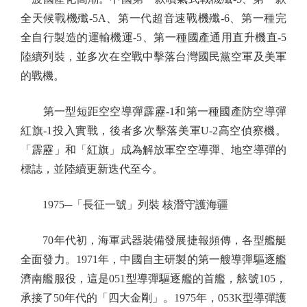
全天候戰機殲-5A、第一代超音速戰機殲-6、第一種完
全自行製造的運輸機運-5、第一種國產通用直升機直-5
陸續列裝，並多次在空戰中擊落台灣國民黨空軍及美軍
的戰機。
第一型短距空空導彈霹靂-1和第一種國產防空導彈
紅旗-1投入實戰，後者多次擊落美軍U-2高空偵察機。
「霹靂」和「紅旗」成為解放軍空空導彈、地空導彈的
標誌，並陸續更新迭代至今。
1975─「長征一號」列裝 核潛守護海疆
70年代初，海軍武器裝備發展捷報頻傳，各型艦艇
全面發力。1971年，中國自主研製的第一艘導彈驅逐艦
濟南艦服役，這是051型導彈驅逐艦的首艦，舷號105，
承接了50年代的「四大金剛」。1975年，053K型導彈護