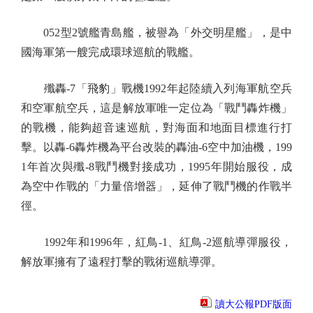
052型2號艦青島艦，被譽為「外交明星艦」，是中
國海軍第一艘完成環球巡航的戰艦。
殲轟-7「飛豹」戰機1992年起陸續入列海軍航空兵
和空軍航空兵，這是解放軍唯一定位為「戰鬥轟炸機」
的戰機，能夠超音速巡航，對海面和地面目標進行打
擊。以轟-6轟炸機為平台改裝的轟油-6空中加油機，199
1年首次與殲-8戰鬥機對接成功，1995年開始服役，成
為空中作戰的「力量倍增器」，延伸了戰鬥機的作戰半
徑。
1992年和1996年，紅鳥-1、紅鳥-2巡航導彈服役，
解放軍擁有了遠程打擊的戰術巡航導彈。
讀大公報PDF版面