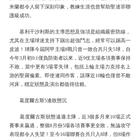
米蘭都令人留下深刻印象，教練生涯也曾幫助聖達菲聯
護級成功。
基利干沙利斯的主導思想及強項是組織嚴密防線，
尤其在主場球迷支持下踢出超強鬥志，經常可以踢高一
皮波！球隊今屆阿甲主場8戰只曾一敗合共只失5球，自
今年3月初0:1僅負防衛者以來，近9仗主場各項賽事保持
不敗，當中更有5場零失球，包括上輪主場力克排名上
游的聖羅倫素。即使連同作客，該隊近10輪也僅曾不敵
河床，穩定狀態及演出都值得信賴。
葛度爾古斯5連敗態沉
葛度爾古斯狀態遠遜主隊，近3個多月來10場正式
賽事未贏過，整個8月份5場各項賽事更全敗，無論攻守
表現都令人失望！至今16場聯賽合共只入8球，但8場作