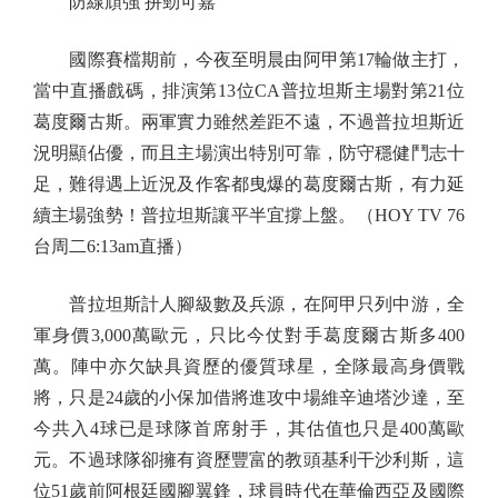
防線頑強 拚勁可嘉
國際賽檔期前，今夜至明晨由阿甲第17輪做主打，
當中直播戲碼，排演第13位CA普拉坦斯主場對第21位
葛度爾古斯。兩軍實力雖然差距不遠，不過普拉坦斯近
況明顯佔優，而且主場演出特別可靠，防守穩健鬥志十
足，難得遇上近況及作客都曳爆的葛度爾古斯，有力延
續主場強勢！普拉坦斯讓平半宜撐上盤。（HOY TV 76
台周二6:13am直播）
普拉坦斯計人腳級數及兵源，在阿甲只列中游，全
軍身價3,000萬歐元，只比今仗對手葛度爾古斯多400
萬。陣中亦欠缺具資歷的優質球星，全隊最高身價戰
將，只是24歲的小保加借將進攻中場維辛迪塔沙達，至
今共入4球已是球隊首席射手，其估值也只是400萬歐
元。不過球隊卻擁有資歷豐富的教頭基利干沙利斯，這
位51歲前阿根廷國腳翼鋒，球員時代在華倫西亞及國際