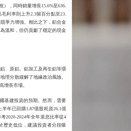
），同時銷量增長15.6%至636.
率則上升2.3個百分點至23.
領域的競爭力增強。相比之下，鋁合金
然增長較為溫和，但仍貢獻了穩定的現金
鋁、原鋁、鋁加工及再生鋁等環
過地理分散緩解了地緣政治風險。
高增長市場。
和中國基建投資的預期。然而，需要
已回購1.87億股耗資26.1億
20-2024年全年派息比率從4
處於歷史低位，建議投資者分段吸