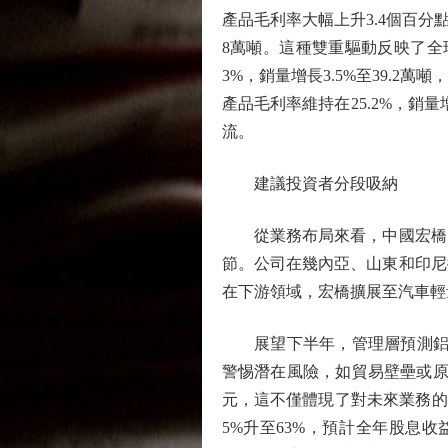
產品毛利率大幅上升3.4個百分點至
8萬噸。這種雙重驅動反映了全
3%，銷量增長3.5%至39.2
產品毛利率維持在25.2%，銷量增
流。
建議投資者分段吸納
從業務布局來看，中國宏橋已
節。公司在幾內亞、山東和印尼
在下游領域，宏橋擴展至汽車輕
展望下半年，管理層預測鋁價維持
警惕潛在風險，如貿易壁壘或原物
元，這不僅體現了對未來業務的信
5%升至63%，預計全年股息