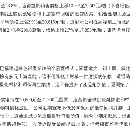
28.8%，這得益於銷售價格上漲10.3%至3,243元/噸（不含增值稅
球鋁土礦供應緊張和下游需求回暖的宏觀因素。鋁合金加工產品毛利
萬噸，平均價格上漲2.9%至20,615元/噸，這顯示公司在高端加工
長2.4%至290.6萬噸，價格上漲2.7%至17,853元/噸，雖
構建起綠色鋁產業鏈的全覆蓋模式，涵蓋電力、鋁土礦、氧化
擁有多元上游產能，這不僅降低了對單一供應源的依賴，還通
量化材料和環保再生業務，這不僅提升了產品附加值，還開拓了
在20,600元至21,300元區間，這基於全球供應鏈恢復
料價格波動。公司近期宣布不低於30億元的股份回購計劃，上半年
心，還通過減少流通股提升每股價值。雖然中期未派息，但參考20
收益率將超過7%。股價近期受業績提振上漲，但考慮市盈率仍