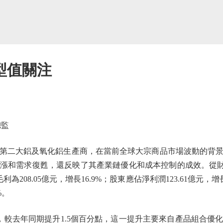
型值關注
總監
第二大鋁及氧化鋁生產商，在當前全球大宗商品市場波動的背
漲和需求復甦，還反映了其產業鏈優化和成本控制的成效。從財務數
利為208.05億元，增長16.9%；股東應佔淨利潤123.61億元，
%。
，較去年同期提升1.5個百分點，這一提升主要來自產品組合優