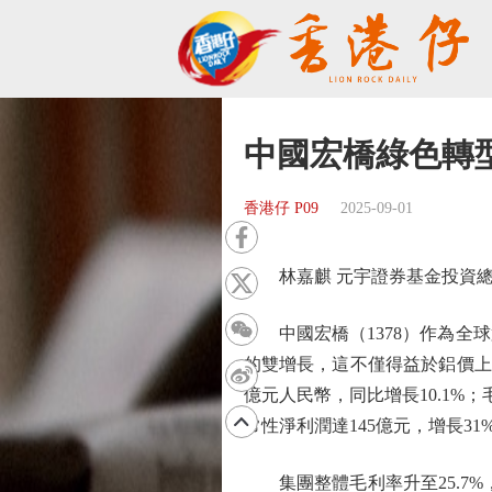
中國宏橋綠色轉
香港仔 P09
2025-09-01
林嘉麒 元宇證券基金投資
中國宏橋（1378）作為全球
的雙增長，這不僅得益於鋁價上
億元人民幣，同比增長10.1%；毛
常性淨利潤達145億元，增長31
集團整體毛利率升至25.7%