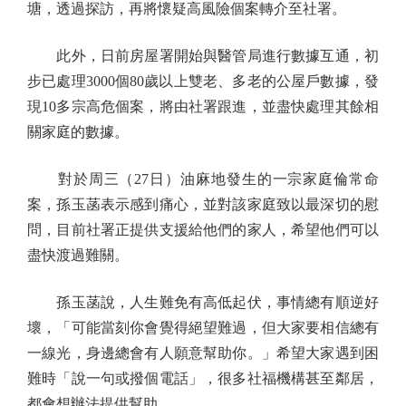
塘，透過探訪，再將懷疑高風險個案轉介至社署。
此外，日前房屋署開始與醫管局進行數據互通，初
步已處理3000個80歲以上雙老、多老的公屋戶數據，發
現10多宗高危個案，將由社署跟進，並盡快處理其餘相
關家庭的數據。
對於周三（27日）油麻地發生的一宗家庭倫常命
案，孫玉菡表示感到痛心，並對該家庭致以最深切的慰
問，目前社署正提供支援給他們的家人，希望他們可以
盡快渡過難關。
孫玉菡說，人生難免有高低起伏，事情總有順逆好
壞，「可能當刻你會覺得絕望難過，但大家要相信總有
一線光，身邊總會有人願意幫助你。」希望大家遇到困
難時「說一句或撥個電話」，很多社福機構甚至鄰居，
都會想辦法提供幫助。