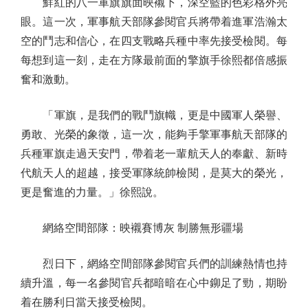
鮮紅的八一軍旗旗面映襯下，深空藍的色彩格外亮
眼。這一次，軍事航天部隊參閱官兵將帶着進軍浩瀚太
空的鬥志和信心，在四支戰略兵種中率先接受檢閱。每
每想到這一刻，走在方隊最前面的擎旗手徐熙都倍感振
奮和激動。
「軍旗，是我們的戰鬥旗幟，更是中國軍人榮譽、
勇敢、光榮的象徵，這一次，能夠手擎軍事航天部隊的
兵種軍旗走過天安門，帶着老一輩航天人的奉獻、新時
代航天人的超越，接受軍隊統帥檢閱，是莫大的榮光，
更是奮進的力量。」徐熙說。
網絡空間部隊：映襯賽博灰 制勝無形疆場
烈日下，網絡空間部隊參閱官兵們的訓練熱情也持
續升溫，每一名參閱官兵都暗暗在心中鉚足了勁，期盼
着在勝利日當天接受檢閱。