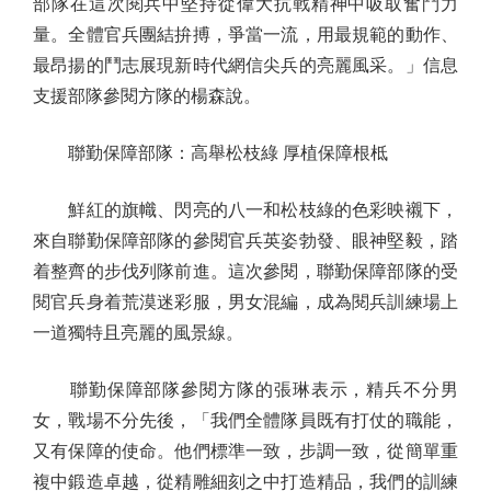
部隊在這次閱兵中堅持從偉大抗戰精神中吸取奮鬥力
量。全體官兵團結拚搏，爭當一流，用最規範的動作、
最昂揚的鬥志展現新時代網信尖兵的亮麗風采。」信息
支援部隊參閱方隊的楊森說。
聯勤保障部隊：高舉松枝綠 厚植保障根柢
鮮紅的旗幟、閃亮的八一和松枝綠的色彩映襯下，
來自聯勤保障部隊的參閱官兵英姿勃發、眼神堅毅，踏
着整齊的步伐列隊前進。這次參閱，聯勤保障部隊的受
閱官兵身着荒漠迷彩服，男女混編，成為閱兵訓練場上
一道獨特且亮麗的風景線。
聯勤保障部隊參閱方隊的張琳表示，精兵不分男
女，戰場不分先後，「我們全體隊員既有打仗的職能，
又有保障的使命。他們標準一致，步調一致，從簡單重
複中鍛造卓越，從精雕細刻之中打造精品，我們的訓練