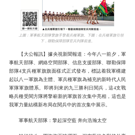
上圖：軍事航天部隊擎旗手擎着兵種軍旗。下圖：在兵種軍旗引領
下，聯勤保障部隊官兵列隊前進。
【大公報訊】據央視新聞報道：今年八一前夕，軍
事航天部隊、網絡空間部隊、信息支援部隊、聯勤保障
部隊4支兵種軍旗旗面樣式正式發布，標誌着我軍構建
起以八一軍旗為主體、軍兵種軍旗為補充的新時代人民
軍隊軍旗體系。即將到來的九三勝利日閱兵，這4支戰
略兵種受閱方隊將擎嶄新的軍旗首次集中亮相，這也是
我軍力量結構新布局在閱兵中的首次集中展示。
軍事航天部隊：擎起深空藍 奔向浩瀚太空