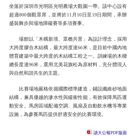
坐落於深圳市光明區光明農場大觀園一帶。該中心設有
超過800個觀眾席，並將於11月10日至19日期間，承辦
盛裝舞步與場地障礙賽等多項賽事。
場館以「木構新境、眾檐共景」為設計理念，採用
大跨度膠合木結構，最大跨度達66米，是目前中國內地
體育建築中最大跨度的木結構工程之一。訓練場的木樑
總長度達96米，選用北美花旗松為原材料，充分體現人
與自然和諧共生的主題。
比賽場地嚴格依循國際標準建造，鋪設纖維砂地面
結構，兼具優越的滲水性與緩衝性能，有效保障馬匹運
動安全。馬房區域配備空調、風扇及自動飲水機等專業
設施，為參賽馬匹提供舒適安全的比賽環境。
讀大公報PDF版面