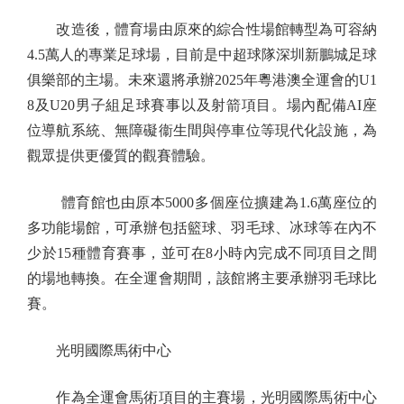
改造後，體育場由原來的綜合性場館轉型為可容納
4.5萬人的專業足球場，目前是中超球隊深圳新鵬城足球
俱樂部的主場。未來還將承辦2025年粵港澳全運會的U1
8及U20男子組足球賽事以及射箭項目。場內配備AI座
位導航系統、無障礙衞生間與停車位等現代化設施，為
觀眾提供更優質的觀賽體驗。
體育館也由原本5000多個座位擴建為1.6萬座位的
多功能場館，可承辦包括籃球、羽毛球、冰球等在內不
少於15種體育賽事，並可在8小時內完成不同項目之間
的場地轉換。在全運會期間，該館將主要承辦羽毛球比
賽。
光明國際馬術中心
作為全運會馬術項目的主賽場，光明國際馬術中心