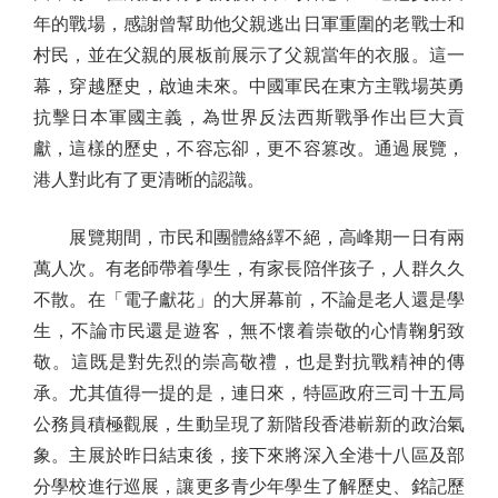
年的戰場，感謝曾幫助他父親逃出日軍重圍的老戰士和
村民，並在父親的展板前展示了父親當年的衣服。這一
幕，穿越歷史，啟迪未來。中國軍民在東方主戰場英勇
抗擊日本軍國主義，為世界反法西斯戰爭作出巨大貢
獻，這樣的歷史，不容忘卻，更不容篡改。通過展覽，
港人對此有了更清晰的認識。
展覽期間，市民和團體絡繹不絕，高峰期一日有兩
萬人次。有老師帶着學生，有家長陪伴孩子，人群久久
不散。在「電子獻花」的大屏幕前，不論是老人還是學
生，不論市民還是遊客，無不懷着崇敬的心情鞠躬致
敬。這既是對先烈的崇高敬禮，也是對抗戰精神的傳
承。尤其值得一提的是，連日來，特區政府三司十五局
公務員積極觀展，生動呈現了新階段香港嶄新的政治氣
象。主展於昨日結束後，接下來將深入全港十八區及部
分學校進行巡展，讓更多青少年學生了解歷史、銘記歷