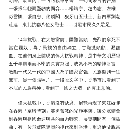
奇跡。展區內，一封封親筆家書，一句句未言的告別，
一張張年輕而堅韌的面容……楊靖宇、趙尚志、左權、
彭雪楓、張自忠、佟麟閣、狼牙山五壯士、新四軍劉老
莊連、東北抗聯八位女戰士……引發市民久久駐足。
14年抗戰，在大敵當前，國難當頭，先烈們寧死不
當亡國奴，為了民族的自由獨立，甘願拋頭顱、灑熱
血。在他們身上體現的偉大抗戰精神，是中華文明歷經
五千年風雨而不墜的真實寫照，成為不朽的精神財富，
激勵一代又一代的中國人為了國家富強、民族復興一往
無前。從一張張照片、一段段文字中，香港市民看到了
不屈的民族精神，看到了「國之大者」的真正意涵。
偉大抗戰中，香港沒有缺席。展覽再現了東江縱隊
在香港「至暗時刻」英勇奮戰的光輝事跡，讓公眾體會
到香港與祖國命運與共的血肉聯繫。展覽期間有一個插
曲，有一位飛虎隊隊員的後代來到香港，重返他父親當