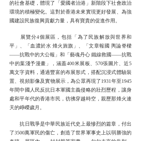
的社會基礎，體現了「愛國者治港」新階段下社會政治
環境的積極變化。這對於香港未來實現更好發展、為強
國建設民族復興貢獻力量，具有寶貴的促進作用。
展覽分4個展區，包括「為了民族解放與世界和
平」、「血濃於水 烽火旌旗」、「文章報國 輿論脊樑
——抗戰中的大公報」和「藝魂丹心 鐵線救國——抗戰
中的葉淺予漫畫」，涵蓋400米展板、570張圖片、近5
萬文字資料，通過豐富的布展形式，搭配沉浸式體驗裝
置、視頻影像及實物展示，為公眾再現了1931年至1945
年間中國人民反抗日本軍國主義侵略的壯烈歷程，讓身
處和平年代的香港市民，彷彿穿越時空，親歷那烽火連
天的崢嶸歲月。
抗日戰爭是中華民族近代史上最慘烈的篇章，付出
了3500萬軍民的傷亡，創造了世界軍事史上以弱勝強的