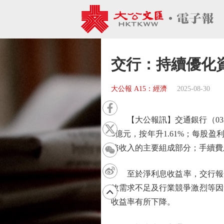
交行：持續優化
大公報 A15：經濟
2025-08-30
【大公報訊】交通銀行（03328
6億元，按年升1.61%；每股盈利
務收入的主要組成部分；手續費及佣金
至於淨利息收益率，交行報告表
效需求不足及行業競爭激烈等因
收益率有所下降。