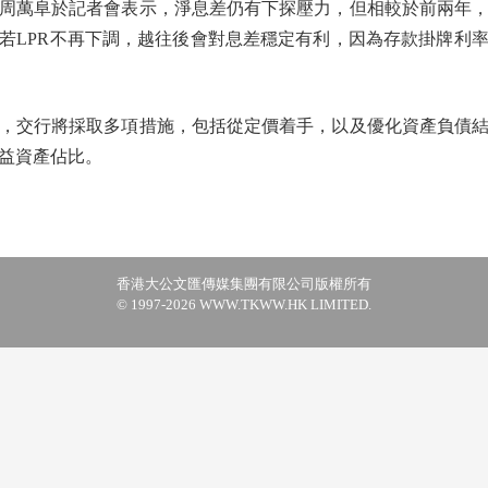
萬阜於記者會表示，淨息差仍有下探壓力，但相較於前兩年，
若LPR不再下調，越往後會對息差穩定有利，因為存款掛牌利
交行將採取多項措施，包括從定價着手，以及優化資產負債結
益資產佔比。
香港大公文匯傳媒集團有限公司版權所有
© 1997-2026 WWW.TKWW.HK LIMITED.