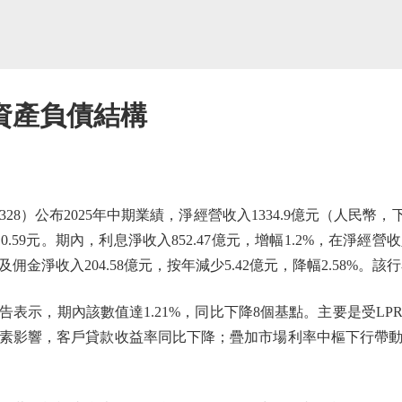
資產負債結構
）公布2025年中期業績，淨經營收入1334.9億元（人民幣，下同）
0.59元。期內，利息淨收入852.47億元，增幅1.2%，在淨經營
淨收入204.58億元，按年減少5.42億元，降幅2.58%。該行
示，期內該數值達1.21%，同比下降8個基點。主要是受LP
素影響，客戶貸款收益率同比下降；疊加市場利率中樞下行帶