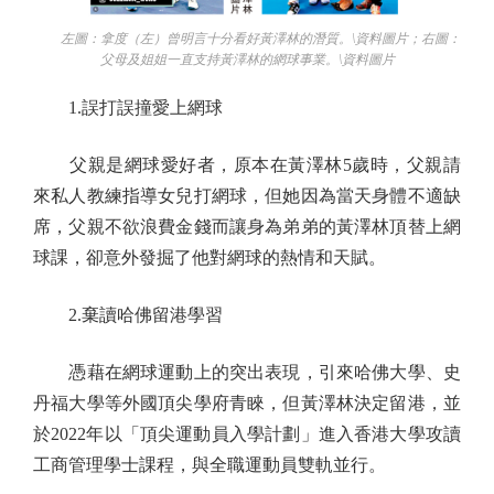
左圖：拿度（左）曾明言十分看好黃澤林的潛質。\資料圖片；右圖：
父母及姐姐一直支持黃澤林的網球事業。\資料圖片
1.誤打誤撞愛上網球
父親是網球愛好者，原本在黃澤林5歲時，父親請
來私人教練指導女兒打網球，但她因為當天身體不適缺
席，父親不欲浪費金錢而讓身為弟弟的黃澤林頂替上網
球課，卻意外發掘了他對網球的熱情和天賦。
2.棄讀哈佛留港學習
憑藉在網球運動上的突出表現，引來哈佛大學、史
丹福大學等外國頂尖學府青睞，但黃澤林決定留港，並
於2022年以「頂尖運動員入學計劃」進入香港大學攻讀
工商管理學士課程，與全職運動員雙軌並行。