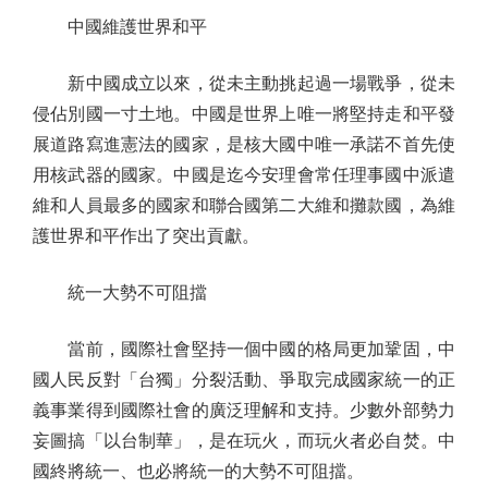
中國維護世界和平
新中國成立以來，從未主動挑起過一場戰爭，從未
侵佔別國一寸土地。中國是世界上唯一將堅持走和平發
展道路寫進憲法的國家，是核大國中唯一承諾不首先使
用核武器的國家。中國是迄今安理會常任理事國中派遣
維和人員最多的國家和聯合國第二大維和攤款國，為維
護世界和平作出了突出貢獻。
統一大勢不可阻擋
當前，國際社會堅持一個中國的格局更加鞏固，中
國人民反對「台獨」分裂活動、爭取完成國家統一的正
義事業得到國際社會的廣泛理解和支持。少數外部勢力
妄圖搞「以台制華」，是在玩火，而玩火者必自焚。中
國終將統一、也必將統一的大勢不可阻擋。