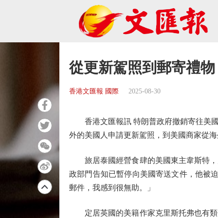
從更新駕照到郵寄禮物
香港文匯報 國際
2025-08-30
香港文匯報訊 特朗普政府撤銷寄往美國
外的美國人申請更新駕照，到美國商家從海
旅居泰國經營食肆的美國東主韋斯特，原
政部門告知已暫停向美國寄送文件，他被迫
郵件，我感到很無助。」
定居英國的美籍作家克里斯托弗也有類似