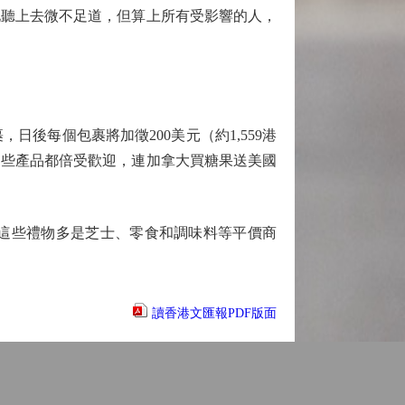
化聽上去微不足道，但算上所有受影響的人，
裹，日後每個包裹將加徵200美元（約1,559港
這些產品都倍受歡迎，連加拿大買糖果送美國
這些禮物多是芝士、零食和調味料等平價商
讀香港文匯報PDF版面