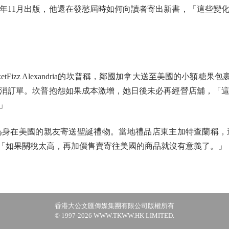
年11月出版，他還在發愁屆時如何向讀者寄出新書，「這些變
zz Alexandria的坎普稱，鄰國加拿大送至美國的小額糖果包
消訂單。坎普抱怨如果成本激增，她日後未必再經營店舖，「
」
在美國的親友寄送聖誕禮物。當地禮品店東主加特查蘭稱，
，「如果關稅太高，再加價售賣寄往美國的商品就沒有意義了。」
香港大公文匯傳媒集團有限公司版權所有
© 1997-2026 WWW.TKWW.HK LIMITED.