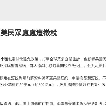
 美民眾處處遭徵稅
小額包裹關稅豁免政策，打擊全球眾多企業生計，也影響美國民
外採購聖誕禮物，都因撤銷小額包裹關稅豁免受阻，不少人措手
定在駕照到期前將資料郵寄至美國紐約，申請換領新駕照。不
額外花費約50美元（約390港元），改用國際快遞趕在政策生
遭遇。他回憶上周他前往郵局、準備向美國出版商寄送即將出