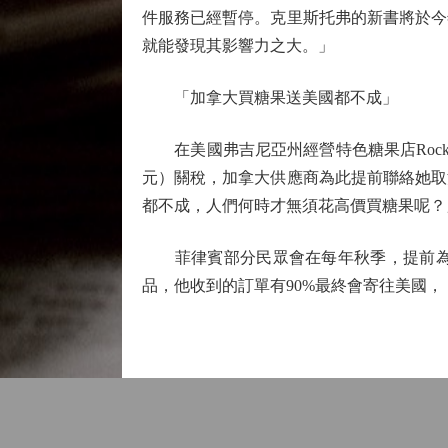
件服務已經暫停。克里斯托弗的新書將於今
就能發現其影響力之大。」
「加拿大買糖果送美國都不成」
在美國弗吉尼亞州經營特色糖果店RocketFi
元）關稅，加拿大供應商為此提前聯絡她取
都不成，人們何時才無須花高價買糖果呢？
菲律賓部分民眾會在每年秋季，提前為身
品，他收到的訂單有90%最終會寄往美國