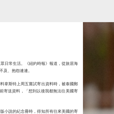
眾日常生活。《紐約時報》報道，從旅居海
不及、抱怨連連。
料韋斯特上周五嘗試寄出資料時，被泰國郵
效前寄送資料，「想到以後我都無法往美國寄
版小說的紀念冊時，得知所有往來美國的寄