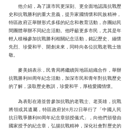
他介紹，為了讓市民更深刻、更全面地認識抗戰歷
史和抗戰勝利的重大意義，提升家國情懷和民族精神，
特區政府正舉辦形式多樣的紀念和教育活動，亦團結民
間團體舉辦不同紀念活動。他呼籲更多市民，尤其是年
輕人積極參加抗戰勝利相關紀念活動，銘記歷史、緬懷
先烈、珍愛和平、開創未來，同時向各位抗戰老戰士致
敬。
麥美娟表示，民青局將繼續與地區組織合作，舉辦
抗戰勝利80周年紀念活動，加深市民和青年對抗戰歷史
的了解，汲取歷史教訓，珍愛和平，厚植愛國情懷。
為表彰在港並曾參加抗戰的老戰士、老英雄，抗戰
將領或其遺屬，特區政府於8月22日舉行了「中國人民
抗日戰爭勝利80周年紀念章頒授儀式」，向他們頒發由
國家授予的紀念章，弘揚抗戰精神，深化社會對歷史的