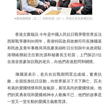
●圖為陳國基（左二）和劉光源（右一）與老兵及其家屬交談。
香港文匯報訊 今年是中國人民抗日戰爭暨世界反法
西斯戰爭勝利80周年，香港特區政府政務司司長陳國基
和民政及青年事務局局長麥美娟昨日分別與中央政府駐
港聯絡辦副主任劉光源和秘書長王松苗，上門探訪3位
在港並曾參加抗戰的老兵，向他們表達慰問和關懷。
陳國基表示，老兵在抗戰期間眾志成城，奮勇抗
敵，全面投身抗日活動，向世界展示了天下興亡、匹夫
有責的愛國情懷和民族氣節，展現高尚的愛國情操。他
們的英勇表現和愛國精神令人敬佩不已，他們的故事是
一堂又一堂生動的愛國主義教育課。