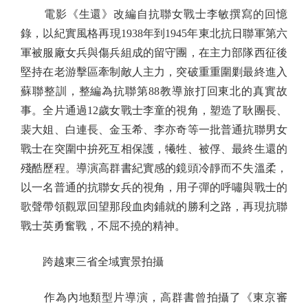
電影《生還》改編自抗聯女戰士李敏撰寫的回憶
錄，以紀實風格再現1938年到1945年東北抗日聯軍第六
軍被服廠女兵與傷兵組成的留守團，在主力部隊西征後
堅持在老游擊區牽制敵人主力，突破重重圍剿最終進入
蘇聯整訓，整編為抗聯第88教導旅打回東北的真實故
事。全片通過12歲女戰士李童的視角，塑造了耿團長、
裴大姐、白連長、金玉希、李亦奇等一批普通抗聯男女
戰士在突圍中拚死互相保護，犧牲、被俘、最終生還的
殘酷歷程。導演高群書紀實感的鏡頭冷靜而不失溫柔，
以一名普通的抗聯女兵的視角，用子彈的呼嘯與戰士的
歌聲帶領觀眾回望那段血肉鋪就的勝利之路，再現抗聯
戰士英勇奮戰，不屈不撓的精神。
跨越東三省全域實景拍攝
作為內地類型片導演，高群書曾拍攝了《東京審