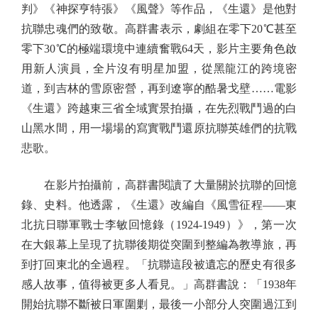
判》《神探亨特張》《風聲》等作品，《生還》是他對
抗聯忠魂們的致敬。高群書表示，劇組在零下20℃甚至
零下30℃的極端環境中連續奮戰64天，影片主要角色啟
用新人演員，全片沒有明星加盟，從黑龍江的跨境密
道，到吉林的雪原密營，再到遼寧的酷暑戈壁……電影
《生還》跨越東三省全域實景拍攝，在先烈戰鬥過的白
山黑水間，用一場場的寫實戰鬥還原抗聯英雄們的抗戰
悲歌。
在影片拍攝前，高群書閱讀了大量關於抗聯的回憶
錄、史料。他透露，《生還》改編自《風雪征程——東
北抗日聯軍戰士李敏回憶錄（1924-1949）》，第一次
在大銀幕上呈現了抗聯後期從突圍到整編為教導旅，再
到打回東北的全過程。「抗聯這段被遺忘的歷史有很多
感人故事，值得被更多人看見。」高群書說：「1938年
開始抗聯不斷被日軍圍剿，最後一小部分人突圍過江到