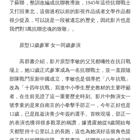
了蘇聯，整訓改編成抗聯教導旅，1945年這些抗聯戰士
又打回東北，這個過程以前的影視作品或者文學作品都
很少提及，可以說是一段被遺忘的歷史，因此影片也是
我們對3萬抗聯忠魂的致敬」。
原型12歲參軍 女一同歲參演
高群書介紹，影片原型李敏的父兄都犧牲在抗日戰
場上，她12歲正式參軍成為一名抗聯戰士，並一直跟隨
部隊戰鬥至新中國成立，李敏也是倡導把「八年抗戰」
改為「十四年抗戰」寫進中小學生歷史教材的主要呼籲
者，在生前見證了這一重要歷史時刻。影片中飾演女一
號李童的是來自南京的小拳擊手邵正一，今年正好也是
12歲，已是崑崙決青少年簽約選手。首映現場，邵正一
的表演也獲得很多觀眾的稱讚，據透露她從8歲開始每
天都堅持十公里以上的長跑，這也為她演好這個角色提