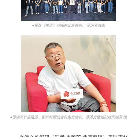
●電影《生還》前晚在北京首映。 受訪者供圖
●導演高群書透露，影片將開啟農村免費放映。香港文匯報記者馬曉芳 攝