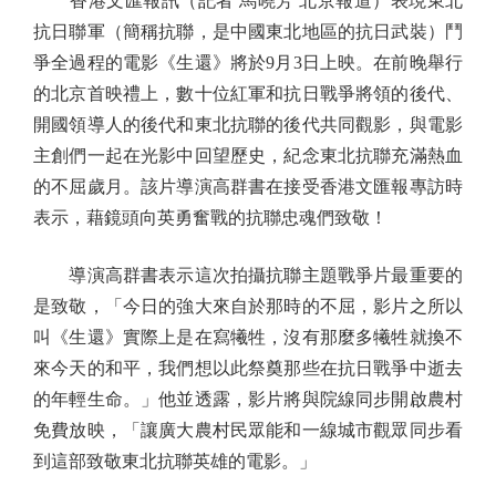
香港文匯報訊（記者 馬曉芳 北京報道）表現東北
抗日聯軍（簡稱抗聯，是中國東北地區的抗日武裝）鬥
爭全過程的電影《生還》將於9月3日上映。在前晚舉行
的北京首映禮上，數十位紅軍和抗日戰爭將領的後代、
開國領導人的後代和東北抗聯的後代共同觀影，與電影
主創們一起在光影中回望歷史，紀念東北抗聯充滿熱血
的不屈歲月。該片導演高群書在接受香港文匯報專訪時
表示，藉鏡頭向英勇奮戰的抗聯忠魂們致敬！
導演高群書表示這次拍攝抗聯主題戰爭片最重要的
是致敬，「今日的強大來自於那時的不屈，影片之所以
叫《生還》實際上是在寫犧牲，沒有那麼多犧牲就換不
來今天的和平，我們想以此祭奠那些在抗日戰爭中逝去
的年輕生命。」他並透露，影片將與院線同步開啟農村
免費放映，「讓廣大農村民眾能和一線城市觀眾同步看
到這部致敬東北抗聯英雄的電影。」