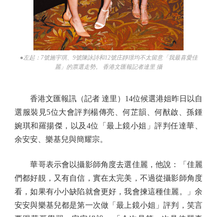
●左起：7號施宇琪、9號陳詠詩和12號庄靜璟均不太留意「我最喜愛佳
麗」的票選走勢。 香港文匯報記者達里 攝
香港文匯報訊（記者 達里）14位候選港姐昨日以自
選服裝見5位大會評判楊傳亮、何芷韻、何猷啟、孫鍾
婉琪和羅揚傑，以及4位「最上鏡小姐」評判任達華、
余安安、樂基兒與簡耀宗。
華哥表示會以攝影師角度去選佳麗，他說：「佳麗
們都好靚，又有自信，實在太完美，不過從攝影師角度
看，如果有小小缺陷就會更好，我會揀這種佳麗。」余
安安與樂基兒都是第一次做「最上鏡小姐」評判，笑言