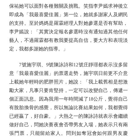
保祐她可以面對各種難關及挑戰。笑指李尹嫣求神後立
即成為「我最喜愛佳麗」第一位，她就多謝家人及網民
的支持。至於媽媽是羅霖經理人對她參選是否有幫助，
李尹嫣說：「其實決定報名參選時沒有通知過其他任何
藝人，不過羅霖都有教我要提高自信，要大方和表現淡
定，我都多謝她的指導。」
7號施宇琪、9號陳詠詩和12號庄靜璟都表示沒多留
意「我最喜愛佳麗」的票選走勢，施宇琪日前更不介意
上載她年輕時的肥胖照片，她說：「我上載舊相是想激
勵大家，凡事只要肯堅持，一定可以改變自己，傳遞一
個正面訊息。因為我用一年時間減了18公斤，覺得自己
有脫胎換骨的感覺，所以無論比賽結果如何，我都覺得
已經贏了，好自豪。」大熱之一的陳詠詩就表示會繼續
做好自己，問她決賽夜會否帶男友入場，她表示只有兩
張門票，只能留給家人。問到如奪冠會如何跟男友慶