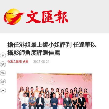
擔任港姐最上鏡小姐評判 任達華以
攝影師角度評選佳麗
2025-08-29
香港文匯報 娛樂