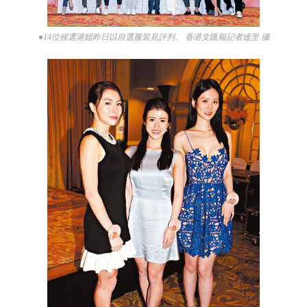
●14位候選港姐昨日以自選服裝見評判。 香港文匯報記者達里 攝