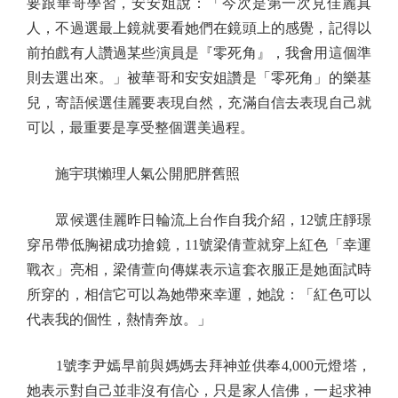
要跟華哥學習，安安姐說：「今次是第一次見佳麗真
人，不過選最上鏡就要看她們在鏡頭上的感覺，記得以
前拍戲有人讚過某些演員是『零死角』，我會用這個準
則去選出來。」被華哥和安安姐讚是「零死角」的樂基
兒，寄語候選佳麗要表現自然，充滿自信去表現自己就
可以，最重要是享受整個選美過程。
施宇琪懶理人氣公開肥胖舊照
眾候選佳麗昨日輪流上台作自我介紹，12號庄靜璟
穿吊帶低胸裙成功搶鏡，11號梁倩萱就穿上紅色「幸運
戰衣」亮相，梁倩萱向傳媒表示這套衣服正是她面試時
所穿的，相信它可以為她帶來幸運，她說：「紅色可以
代表我的個性，熱情奔放。」
1號李尹嫣早前與媽媽去拜神並供奉4,000元燈塔，
她表示對自己並非沒有信心，只是家人信佛，一起求神