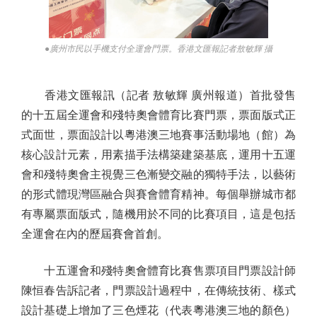
●廣州市民以手機支付全運會門票。香港文匯報記者敖敏輝 攝
香港文匯報訊（記者 敖敏輝 廣州報道）首批發售
的十五屆全運會和殘特奧會體育比賽門票，票面版式正
式面世，票面設計以粵港澳三地賽事活動場地（館）為
核心設計元素，用素描手法構築建築基底，運用十五運
會和殘特奧會主視覺三色漸變交融的獨特手法，以藝術
的形式體現灣區融合與賽會體育精神。每個舉辦城市都
有專屬票面版式，隨機用於不同的比賽項目，這是包括
全運會在內的歷屆賽會首創。
十五運會和殘特奧會體育比賽售票項目門票設計師
陳恒春告訴記者，門票設計過程中，在傳統技術、樣式
設計基礎上增加了三色煙花（代表粵港澳三地的顏色）