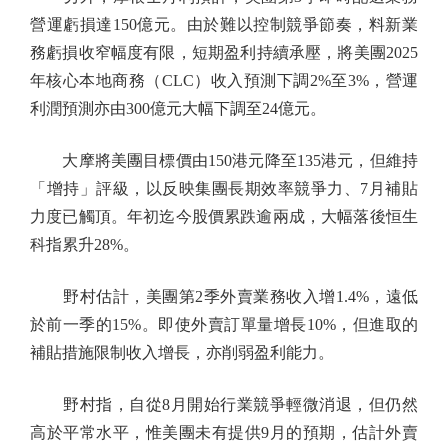
營運虧損達150億元。由於難以控制競爭節奏，料新業
務虧損收窄幅度有限，短期盈利持續承壓，將美團2025
年核心本地商務（CLC）收入預測下調2%至3%，營運
利潤預測亦由300億元大幅下調至24億元。
大摩將美團目標價由150港元降至135港元，但維持
「增持」評級，以反映集團長期效率競爭力、7月補貼
力度已觸頂。年初迄今股價累跌逾兩成，大幅落後恒生
科指累升28%。
野村估計，美團第2季外賣業務收入增1.4%，遠低
於前一季的15%。即使外賣訂單量增長10%，但進取的
補貼措施限制收入增長，亦削弱盈利能力。
野村指，自從8月開始行業競爭輕微消退，但仍然
高於平常水平，惟美團未有提供9月的預期，估計外賣