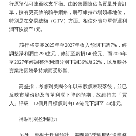
行原預估可達至收支平衡。由於集團搶佔高質量外賣訂
單，擁有更高效的騎手網絡，將可維持市場領導地位，
特別是在交易總額（GTV）方面。相信外賣每單營運利
潤可恢復至1元。
該行將美團2025年至2027年收入預測下調7%，經
調整淨利潤由290億元，修訂至虧損140億元。而2026年
至2027年經調整淨利潤分別下調36%及22%，以反映外
賣業務因競爭持續而受影響。
高盛指，考慮到美團今年以來股價表現落後，並已
反映市場份額及每單利潤下降的預期，故維持其「買
入」評級，12個月目標價則由159港元下調至144港元。
補貼削弱盈利能力
另外，摩根士丹利預計，美團第3季即時配送業務