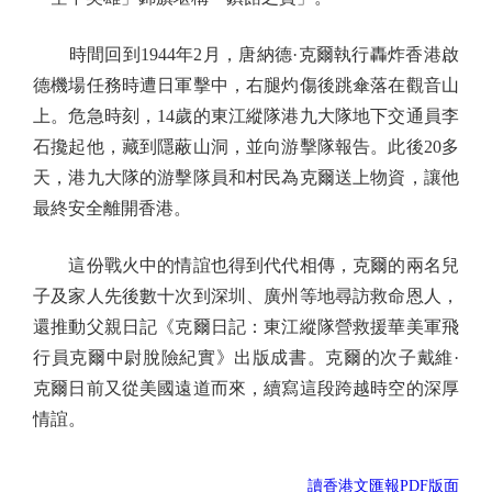
時間回到1944年2月，唐納德·克爾執行轟炸香港啟
德機場任務時遭日軍擊中，右腿灼傷後跳傘落在觀音山
上。危急時刻，14歲的東江縱隊港九大隊地下交通員李
石攙起他，藏到隱蔽山洞，並向游擊隊報告。此後20多
天，港九大隊的游擊隊員和村民為克爾送上物資，讓他
最終安全離開香港。
這份戰火中的情誼也得到代代相傳，克爾的兩名兒
子及家人先後數十次到深圳、廣州等地尋訪救命恩人，
還推動父親日記《克爾日記：東江縱隊營救援華美軍飛
行員克爾中尉脫險紀實》出版成書。克爾的次子戴維·
克爾日前又從美國遠道而來，續寫這段跨越時空的深厚
情誼。
讀香港文匯報PDF版面