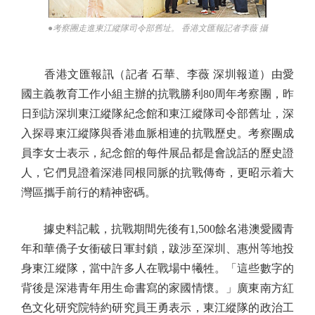
●考察團走進東江縱隊司令部舊址。 香港文匯報記者李薇 攝
香港文匯報訊（記者 石華、李薇 深圳報道）由愛
國主義教育工作小組主辦的抗戰勝利80周年考察團，昨
日到訪深圳東江縱隊紀念館和東江縱隊司令部舊址，深
入探尋東江縱隊與香港血脈相連的抗戰歷史。考察團成
員李女士表示，紀念館的每件展品都是會說話的歷史證
人，它們見證着深港同根同脈的抗戰傳奇，更昭示着大
灣區攜手前行的精神密碼。
據史料記載，抗戰期間先後有1,500餘名港澳愛國青
年和華僑子女衝破日軍封鎖，跋涉至深圳、惠州等地投
身東江縱隊，當中許多人在戰場中犧牲。「這些數字的
背後是深港青年用生命書寫的家國情懷。」廣東南方紅
色文化研究院特約研究員王勇表示，東江縱隊的政治工