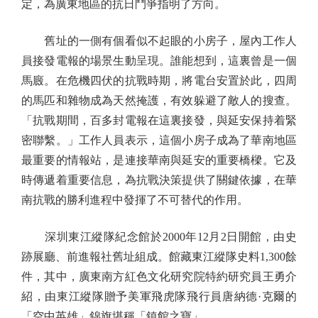
定，為廣東地區的抗日鬥爭指明了方向。
舊址的一側有個看似不起眼的小房子，屋內工作人
員接發電報的場景生動呈現。誰能想到，這裏曾是一個
馬廄。在危機四伏的抗戰時期，將電台安置於此，四周
的馬匹和雜物成為天然掩護，有效躲避了敵人的搜查。
「抗戰期間，百多封電報在這裏接發，與延安保持着緊
密聯繫。」工作人員表示，這個小房子成為了華南地區
最重要的情報站，是連接華南與延安的重要橋樑。它及
時傳遞着重要信息，為抗戰決策提供了關鍵依據，在華
南抗戰的勝利進程中發揮了不可替代的作用。
深圳東江縱隊紀念館於2000年12月2日開館，由史
跡展廳、前進報社舊址組成。館藏東江縱隊史料1,300餘
件，其中，廣東南方紅色文化研究院特約研究員王勇介
紹，由東江縱隊贈予美軍飛虎隊飛行員唐納德·克爾的
「空中英雄」錦旗堪稱「鎮館之寶」。