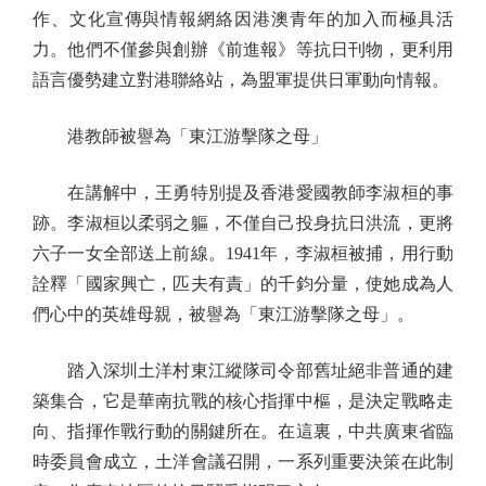
作、文化宣傳與情報網絡因港澳青年的加入而極具活
力。他們不僅參與創辦《前進報》等抗日刊物，更利用
語言優勢建立對港聯絡站，為盟軍提供日軍動向情報。
港教師被譽為「東江游擊隊之母」
在講解中，王勇特別提及香港愛國教師李淑桓的事
跡。李淑桓以柔弱之軀，不僅自己投身抗日洪流，更將
六子一女全部送上前線。1941年，李淑桓被捕，用行動
詮釋「國家興亡，匹夫有責」的千鈞分量，使她成為人
們心中的英雄母親，被譽為「東江游擊隊之母」。
踏入深圳土洋村東江縱隊司令部舊址絕非普通的建
築集合，它是華南抗戰的核心指揮中樞，是決定戰略走
向、指揮作戰行動的關鍵所在。在這裏，中共廣東省臨
時委員會成立，土洋會議召開，一系列重要決策在此制