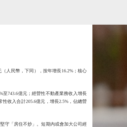
（人民幣，下同），按年增長16.2%；核心
。
%至743.6億元；經營性不動產業務收入增長
常性收入合計205.6億元，增長2.5%，佔總營
堅守「房住不炒」。短期內或會加大公司經