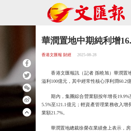
華潤置地中期純利增16.
香港文匯報 財經
2025-08-28
香港文匯報訊（記者 孫曉旭）華潤置地（1
溢利100億元，其中經常性核心淨利潤60.2
期內，集團綜合營業額按年增長19.9%至9
5.5%至121.1億元；輕資產管理業務收入增
業額21.7%。
華潤置地總裁徐榮在業績會上表示，房地