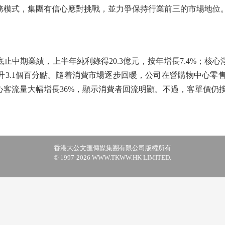
業務模式，集團有信心應對挑戰，並力爭保持行業前三的市場地位
中期業績，上半年純利錄得20.3億元，按年增長7.4%；核心淨
，提升3.1個百分點。隨着消費市場逐步回暖，公司在營購物中心零售額
中心客流量大幅增長36%，顯示消費者回流明顯。不過，客單價
香港大公文匯傳媒集團有限公司版權所有
© 1997-2026 WWW.TKWW.HK LIMITED.