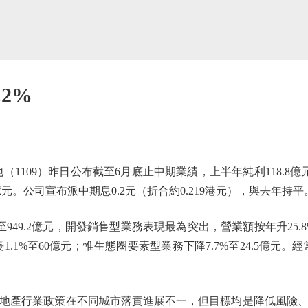
2%
109）昨日公布截至6月底止中期業績，上半年純利118.8億元
億元。公司宣布派中期息0.2元（折合約0.219港元），與去年持平
49.2億元，開發銷售型業務表現最為突出，營業額按年升25.8
長1.1%至60億元；惟生態圈要素型業務下降7.7%至24.5億元。經
產行業政策在不同城市落實進展不一，但目標均是降低風險、