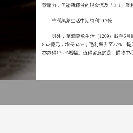
營壓力，但憑藉穩健的現金流及「3+1」
華潤萬象生活中期純利20.3億
另外，華潤萬象生活（1209）截至6月底止
85.2億元，增長6.5%；毛利率升至37%
亦錄得17.2%增幅。值得留意的是，購物