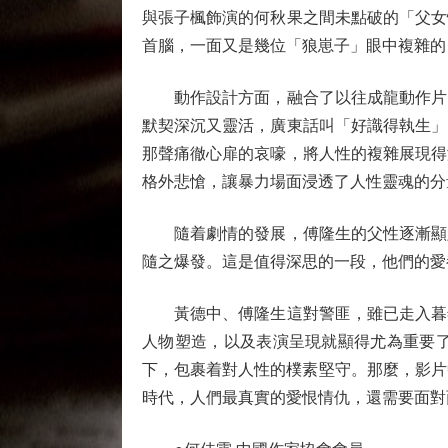
與張子楓飾演的何秋果之間未點破的「父女
首腦，一面又是幾位「狼崽子」眼中複雜的
動作設計方面，融合了以往成龍動作片的
默契深沉又靈活，廣東話叫「好識得執生」
那聲痛徹心扉的哀嚎，將人性的複雜展現得
格外悲愴，讓暴力場面浸透了人性靈魂的分
隨着劇情的發展，傅隆生的父性逐漸顯露
隨之爆發。這是值得深思的一段，他們的愛
黃德中、傅隆生這對警匪，雖已走入暮年
人物塑造，以及表演呈現就顯得尤為重要
下，包裹着對人性的樸素堅守。那麼，影片
時代，人們最真實的愛恨情仇，還需要面對