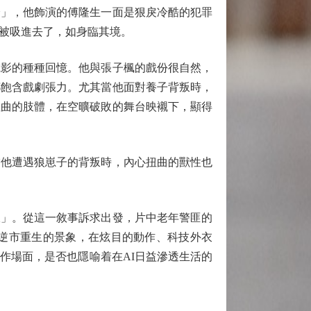
峰」，他飾演的傅隆生一面是狠戾冷酷的犯罪
被吸進去了，如身臨其境。
影的種種回憶。他與張子楓的戲份很自然，
都飽含戲劇張力。尤其當他面對養子背叛時，
扭曲的肢體，在空曠破敗的舞台映襯下，顯得
他遭遇狼崽子的背叛時，內心扭曲的獸性也
」。從這一敘事訴求出發，片中老年警匪的
逆市重生的景象，在炫目的動作、科技外衣
作場面，是否也隱喻着在AI日益滲透生活的