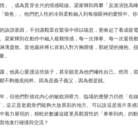
情」，成為貫穿全片的情感暗線。梁家輝則再攀「反派演技高
「狼爸」。他們把人性的冷與柔軟融入到每個眼神的愛恨中。你
詼諧基因，不但讓觀眾在緊張中得以喘息，更喚起了看成龍電
。梁家輝則在動作中融入複雜情感，每一次揮拳、每一次凝視
淋漓盡致。當他最終將匕首刺入對方胸膛後，那絕望的擁抱、
量。
，他真心愛護這些孩子，甚至願意為他們犧牲自己。然而，當
都不夠徹底純粹。因為是義子義父，因為都是賊。
，但他們對彼此內心的敏銳洞察力、臨場的應變力仍然「在線
了，這正是老戲骨們能夠大放異彩的地方。可以說這是港片美感
中着力展現的，相較於數據追蹤更具觀賞性的「拳拳到肉」的動
面地進行碰撞與交流？