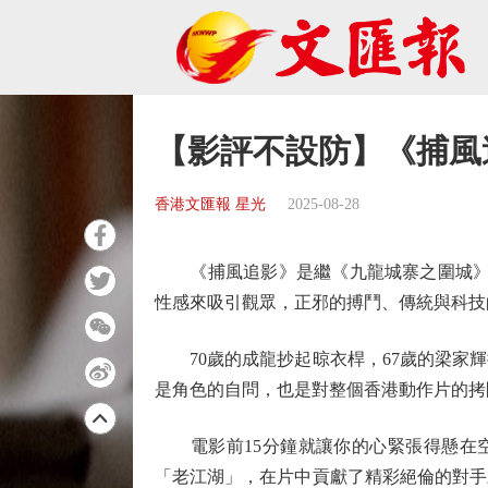
【影評不設防】《捕風
香港文匯報 星光
2025-08-28
《捕風追影》是繼《九龍城寨之圍城》和
性感來吸引觀眾，正邪的搏鬥、傳統與科技
70歲的成龍抄起晾衣桿，67歲的梁家輝
是角色的自問，也是對整個香港動作片的拷
電影前15分鐘就讓你的心緊張得懸在空
「老江湖」，在片中貢獻了精彩絕倫的對手