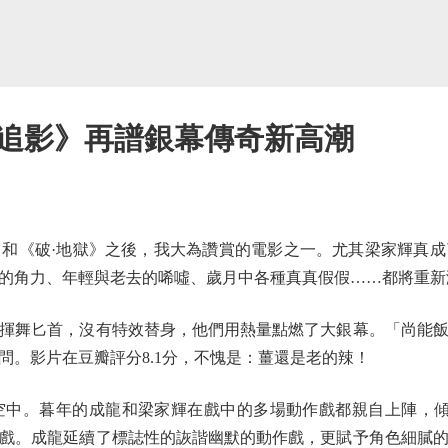
追影》再譜銀幕傳奇新高潮
《破·地獄》之後，我大為讚賞的電影之一。尤其梁家輝真成
的角力、年輕與老去的唏噓、歲月中各種真真假假……都將重新
揮舞匕首，沒有特效替身，他們用熱量點燃了大銀幕。「尚能
問。影片在豆瓣評分8.1分，不愧是：薑還是老的辣！
中。暮年的成龍和梁家輝在戲中的多場動作戲都親自上陣，傾盡
戲。成龍延續了標誌性的詼諧幽默的動作戲，更賦予角色細膩