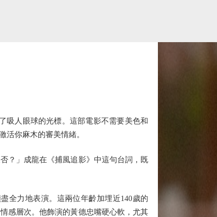
了吸人眼球的光標。這部電影不需要美色和
激活你麻木的審美情緒。
飯否？」成龍在《捕風追影》中這句台詞，既
全力地表演。這兩位年齡加埋近140歲的
的情感層次。他飾演的黃德忠嘴硬心軟，尤其