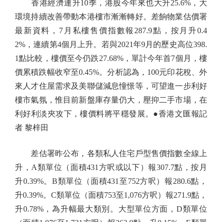
香港經濟連升10季，港股今年來也大升25.6%，大
環境持續改善帶動本港樓市漸漸轉好。差餉物業估價署
最新資料，7月私樓售價指數報287.9點，按月升0.4
2%，連續第4個月上升。若與2021年9月的歷史高位398.
1點比較，樓價至今仍跌27.68%，單計今年首7個月，樓
價累積跌幅收窄至0.45%。分析認為，100元印花稅、外
來人才住屋需求及美聯儲減息憧憬等，可望進一步利好
樓市氣氛，惟目前新盤庫存量仍大，壓抑二手市場，在
利好利淡夾攻下，樓價料將平穩發展。●香港文匯報記
者 黎梓田
差估署昨公布，各類私人住宅戶型售價指數全線上
升，A類單位（面積431方呎或以下）報307.7點，按月
升0.39%。B類單位（面積431至752方呎）報280.6點，
升0.39%。C類單位（面積753至1,076方呎）報271.9點，
升0.78%，為升幅最大類別。大型單位方面，D類單位