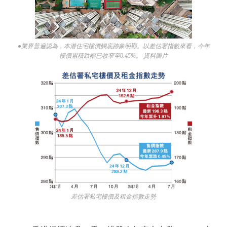
●業界普遍認為，本港住宅樓價觸底跡象明顯。以差估署指數來看，今年
樓價累積跌幅已收窄至0.45%。 資料圖片
差估署私宅樓價及租金指數走勢