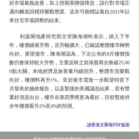
於市場氣氛改善，加上預期美聯儲降息，該行對市場正
邁向觸底回穩持樂觀態度。這亦可能標誌着自2021年以
來住宅市場調整的結束。
利嘉閣地產研究部主管陳海潮昨表示，踏入下半
年，樓價續展升勢，且升幅擴大，已確認整體樓市轉勢
向好。展望後市，陳海潮認為，下次公布的8月樓價指
數仍會保持較大升勢，主要反映之前港股再次衝破25,00
0點大關、本地經濟及旅客量均續回升，整體市況樂觀
向好，樓價料再升1%。至於後市需進一步觀望特首下
月發表的施政報告，以及緊接的美國議息結果，若有雙
重好消息出台，樓市在第四季將更為看好，目前暫維持
全年樓價看升2%至4%的預測。
讀香港文匯報PDF版面