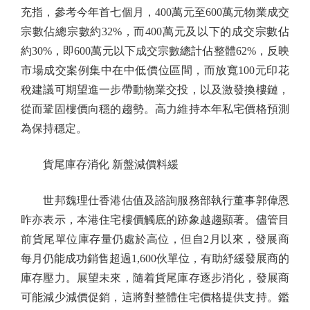
充指，參考今年首七個月，400萬元至600萬元物業成交
宗數佔總宗數約32%，而400萬元及以下的成交宗數佔
約30%，即600萬元以下成交宗數總計佔整體62%，反映
市場成交案例集中在中低價位區間，而放寬100元印花
稅建議可期望進一步帶動物業交投，以及激發換樓鏈，
從而鞏固樓價向穩的趨勢。高力維持本年私宅價格預測
為保持穩定。
貨尾庫存消化 新盤減價料緩
世邦魏理仕香港估值及諮詢服務部執行董事郭偉恩
昨亦表示，本港住宅樓價觸底的跡象越趨顯著。儘管目
前貨尾單位庫存量仍處於高位，但自2月以來，發展商
每月仍能成功銷售超過1,600伙單位，有助紓緩發展商的
庫存壓力。展望未來，隨着貨尾庫存逐步消化，發展商
可能減少減價促銷，這將對整體住宅價格提供支持。鑑