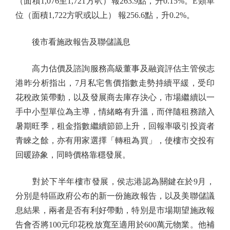
（面積1,076至1,721方呎）報263.9點，升0.15%。E類單
位（面積1,722方呎或以上） 報256.6點，升0.2%。
後市看施政報告及聯儲議息
高力估價及諮詢服務高級董事及融資評估主管侯志
港昨分析指出，7月私宅售價指數走勢持續平緩，受印
花稅政策帶動，以及發展商去庫存決心，市場繼續以一
手中小型單位為主導，情緒略有升溫，而伴隨租務踏入
暑期旺季，租金指數繼續節節上升，回報率吸引投資者
青睞之餘，亦有用家選擇「轉租為買」，使樓市交投有
回暖跡象，同時價格靠穩發展。
對於下半年樓市發展，侯志港認為關鍵在於9月，
分別是特區政府公布的新一份施政報告，以及美聯儲議
息結果，兩者是否有利好帶動，特別是市場期望施政報
告會否將100元印花稅放寬至適用於600萬元物業。他補