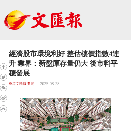
經濟股市環境利好 差估樓價指數4連
升 業界：新盤庫存量仍大 後市料平
穩發展
2025-08-28
香港文匯報 要聞