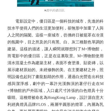
■戲中的優日區。
電影設定中，優日區是一個科技的城市，先進的科
技水平使得人們的生活更加便利，卻無形中加重了人與
人之間的隔閡。這樣一座城市，彷彿終日被籠罩在冷漠
的氛圍中，目之所及的只有黑、白、灰三種顏色單調的
建築。這樣的描述，讓人瞬間就聯想到了M+博物館，
而電影中的優日區，正是在這裏取景。M+博物館使用
清水混凝土作為建築主材，表面不會塗漆、貼瓷磚，以
展示建材原始的、未經修飾的美。在主要建材之外，照
明設備也起到了畫龍點睛的作用，通過白光營造出科技
感與潔淨感，劇中的一幕許光漢飾演的薯仔行走在M
+博物館的戶外區域，入口處尺寸誇張的白色燈具十分
吸睛。這種燈被命名為HongKong Lamp，設計源自意大
利經典燈具品牌FLOS，兩層半圓形的燈罩，內層為乳