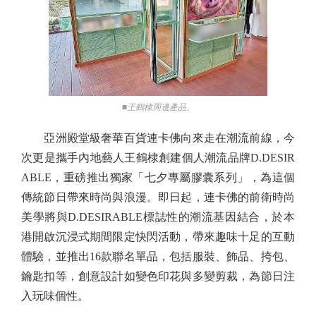
■王鶴棣周邊產品。
亞洲殿堂級奢華百貨連卡佛向來走在潮流前線，今
次更是攜手內地藝人王鶴棣創建個人潮流品牌D.DESIR
ABLE，重磅推出獨家「七夕專屬膠囊系列」，為這個
傳統節日帶來時尚與浪漫。即日起，連卡佛的前衛時尚
美學將與D.DESIRABLE標誌性的潮流基因結合，於本
港開啟沉浸式期間限定快閃活動，帶來趣味十足的互動
體驗，並推出16款聯名單品，包括服裝、飾品、挎包、
鑰匙扣等，創意設計如變色印花與多變剪裁，為節日注
入玩味個性。