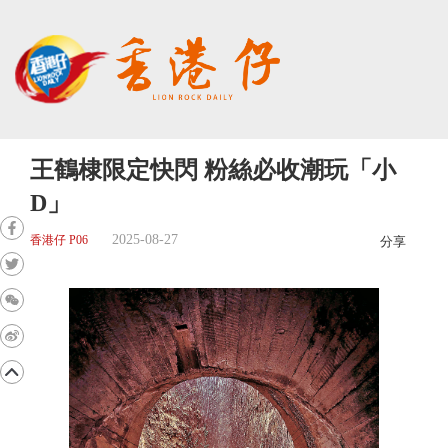
王鶴棣限定快閃 粉絲必收潮玩「小
D」
2025-08-27
香港仔 P06
分享