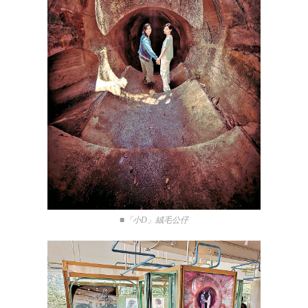
■「小D」絨毛公仔