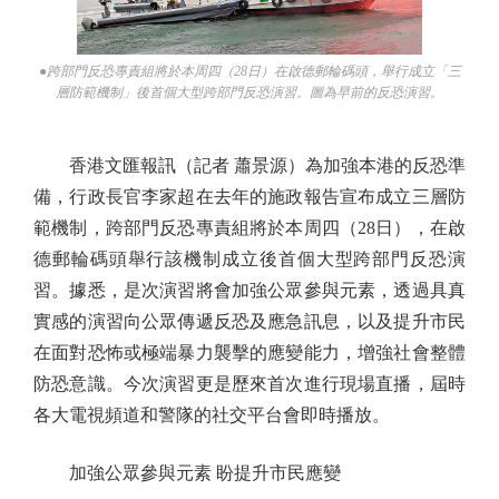
●跨部門反恐專責組將於本周四（28日）在啟德郵輪碼頭，舉行成立「三
層防範機制」後首個大型跨部門反恐演習。圖為早前的反恐演習。
香港文匯報訊（記者 蕭景源）為加強本港的反恐準
備，行政長官李家超在去年的施政報告宣布成立三層防
範機制，跨部門反恐專責組將於本周四（28日），在啟
德郵輪碼頭舉行該機制成立後首個大型跨部門反恐演
習。據悉，是次演習將會加強公眾參與元素，透過具真
實感的演習向公眾傳遞反恐及應急訊息，以及提升市民
在面對恐怖或極端暴力襲擊的應變能力，增強社會整體
防恐意識。今次演習更是歷來首次進行現場直播，屆時
各大電視頻道和警隊的社交平台會即時播放。
加強公眾參與元素 盼提升市民應變