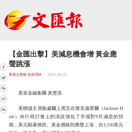
【金匯出擊】美減息機會增 黃金應
聲跳漲
2025-08-25
香港文匯報 投資理財
英皇金融集團 黃楚淇
美聯儲主席鮑威爾上周五在傑克遜霍爾（Jackson H
ole）央行研討會上的演說強化了市場對9月減息的預
期，美元顯著挫跌。黃金價格則應聲上漲，自3,330美元