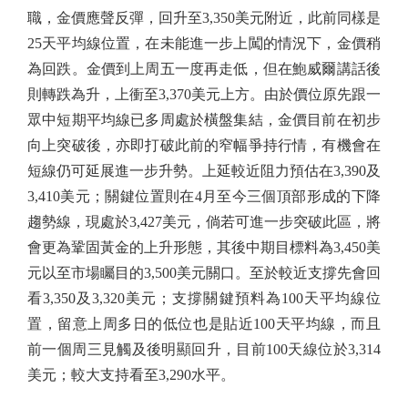
職，金價應聲反彈，回升至3,350美元附近，此前同樣是
25天平均線位置，在未能進一步上闖的情況下，金價稍
為回跌。金價到上周五一度再走低，但在鮑威爾講話後
則轉跌為升，上衝至3,370美元上方。由於價位原先跟一
眾中短期平均線已多周處於橫盤集結，金價目前在初步
向上突破後，亦即打破此前的窄幅爭持行情，有機會在
短線仍可延展進一步升勢。上延較近阻力預估在3,390及
3,410美元；關鍵位置則在4月至今三個頂部形成的下降
趨勢線，現處於3,427美元，倘若可進一步突破此區，將
會更為鞏固黃金的上升形態，其後中期目標料為3,450美
元以至市場矚目的3,500美元關口。至於較近支撐先會回
看3,350及3,320美元；支撐關鍵預料為100天平均線位
置，留意上周多日的低位也是貼近100天平均線，而且
前一個周三見觸及後明顯回升，目前100天線位於3,314
美元；較大支持看至3,290水平。