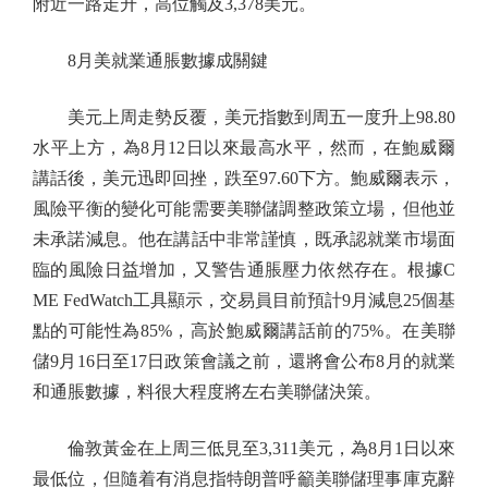
附近一路走升，高位觸及3,378美元。
8月美就業通脹數據成關鍵
美元上周走勢反覆，美元指數到周五一度升上98.80
水平上方，為8月12日以來最高水平，然而，在鮑威爾
講話後，美元迅即回挫，跌至97.60下方。鮑威爾表示，
風險平衡的變化可能需要美聯儲調整政策立場，但他並
未承諾減息。他在講話中非常謹慎，既承認就業市場面
臨的風險日益增加，又警告通脹壓力依然存在。根據C
ME FedWatch工具顯示，交易員目前預計9月減息25個基
點的可能性為85%，高於鮑威爾講話前的75%。在美聯
儲9月16日至17日政策會議之前，還將會公布8月的就業
和通脹數據，料很大程度將左右美聯儲決策。
倫敦黃金在上周三低見至3,311美元，為8月1日以來
最低位，但隨着有消息指特朗普呼籲美聯儲理事庫克辭