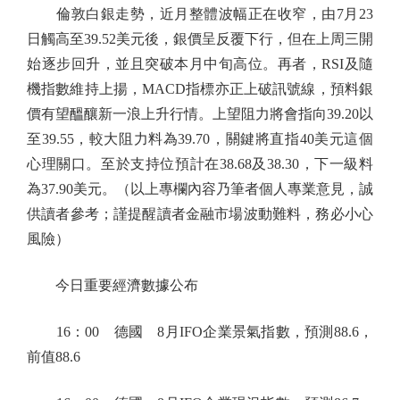
倫敦白銀走勢，近月整體波幅正在收窄，由7月23
日觸高至39.52美元後，銀價呈反覆下行，但在上周三開
始逐步回升，並且突破本月中旬高位。再者，RSI及隨
機指數維持上揚，MACD指標亦正上破訊號線，預料銀
價有望醞釀新一浪上升行情。上望阻力將會指向39.20以
至39.55，較大阻力料為39.70，關鍵將直指40美元這個
心理關口。至於支持位預計在38.68及38.30，下一級料
為37.90美元。（以上專欄內容乃筆者個人專業意見，誠
供讀者參考；謹提醒讀者金融市場波動難料，務必小心
風險）
今日重要經濟數據公布
16：00 德國 8月IFO企業景氣指數，預測88.6，
前值88.6