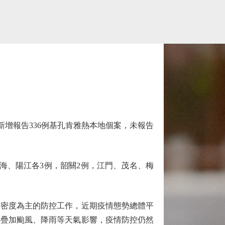
新增報告336例基孔肯雅熱本地個案，未報告
珠海、陽江各3例，韶關2例，江門、茂名、梅
密度為主的防控工作，近期疫情態勢總體平
，疊加颱風、降雨等天氣影響，疫情防控仍然