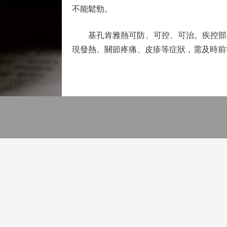
不能鬆勁。
基孔肯雅熱可防、可控、可治。疾控部門
現發熱、關節疼痛、皮疹等症狀，需及時前