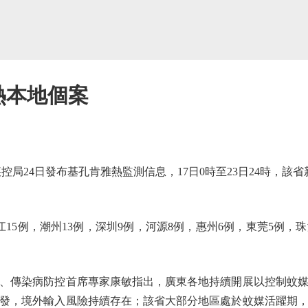
熱本地個案
24日發布基孔肯雅熱監測信息，17日0時至23日24時，該省
15例，潮州13例，深圳9例，河源8例，惠州6例，東莞5例，
傳染病防控首席專家康敏指出，廣東各地持續開展以控制蚊媒
發，境外輸入風險持續存在；該省大部分地區處於蚊媒活躍期