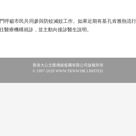
呼籲市民共同參與防蚊滅蚊工作。如果近期有基孔肯雅熱流行
往醫療機構就診，並主動向接診醫生說明。
香港大公文匯傳媒集團有限公司版權所有
© 1997-2026 WWW.TKWW.HK LIMITED.