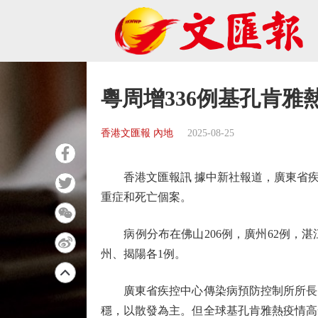
粵周增336例基孔肯雅
香港文匯報 內地
2025-08-25
香港文匯報訊 據中新社報道，廣東省疾控局
重症和死亡個案。
病例分布在佛山206例，廣州62例，湛江
州、揭陽各1例。
廣東省疾控中心傳染病預防控制所所長、
穩，以散發為主。但全球基孔肯雅熱疫情高