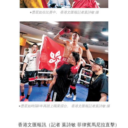
●曹星如在比賽中。 香港文匯報記者葉詩敏 攝
●曹星如時隔8年再踏上職業擂台。 香港文匯報記者葉詩敏 攝
香港文匯報訊（記者 葉詩敏 菲律賓馬尼拉直擊）