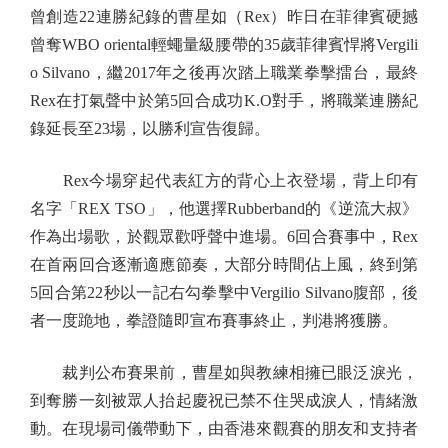
曾創造22連勝紀錄的曹星如（Rex）昨日在菲律賓硬撼
曾奪WBO oriental輕蠅量級腰帶的35歲菲律賓悍將Vergili
o Silvano，繼2017年之後再次踏上職業拳擊擂台，最終
Rex在打氣聲中於第5回合成功K.O對手，將職業連勝紀
錄延長至23場，以勝利宣告復歸。
Rex今場穿起代表紅方的背心上衣登場，背上印有
名字「REX TSO」，他選擇Rubberband的《逆流大叔》
作為出場歌，於觀眾歡呼聲中進場。6回合賽事中，Rex
在首兩回合逐漸適應節奏，大部分時間佔上風，終到第
5回合第22秒以一記右勾拳擊中Vergilio Silvano腹部，後
者一度跪地，拳證隨即宣布賽事終止，判港將獲勝。
裁判公布賽果前，曹星如與教練相擁已眼泛淚光，
到奪勝一刻被眾人抬起慶祝已禁不住哭成淚人，情緒激
動。在現場司儀帶動下，由香港來觀賽的朋友和支持者