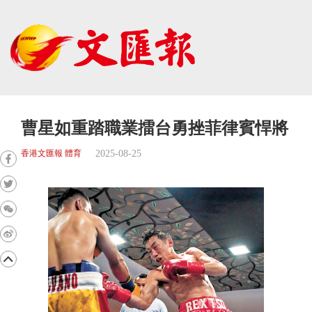
曹星如重踏職業擂台勇挫菲律賓悍將
2025-08-25
香港文匯報 體育