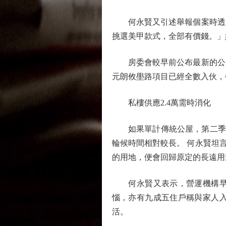
何永賢又引述舉報個案時透露
挑選美甲款式，全部有價錢。」
房委會較早前公布最新的公屋綜
元朗攸壆路項目已經全數入伙，
私樓供應2.4萬需時消化
如果單計傳統公屋，第二季的輪候
輪候時間相對較長。 何永賢坦言
的用地，便會回歸原定的長遠用
何永賢又表示，營運機構早前
惱，亦有九成五住戶稱與家人
活。