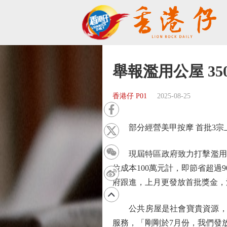
舉報濫用公屋 35
香港仔 P01
2025-08-25
部分經營美甲按摩 首批3宗
現屆特區政府致力打擊濫用公屋
位成本100萬元計，即節省超過
府跟進，上月更發放首批獎金，
公共房屋是社會寶貴資源，必
服務，「剛剛於7月份，我們發