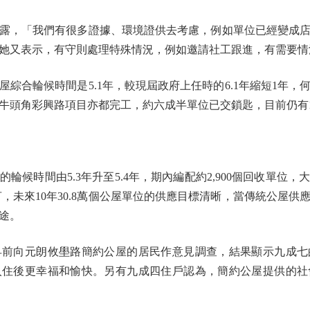
，「我們有很多證據、環境證供去考慮，例如單位已經變成店
她又表示，有守則處理特殊情況，例如邀請社工跟進，有需要情
合輪候時間是5.1年，較現屆政府上任時的6.1年縮短1年，
牛頭角彩興路項目亦都完工，約六成半單位已交鎖匙，目前仍有
時間由5.3年升至5.4年，期內編配約2,900個回收單位
，未來10年30.8萬個公屋單位的供應目標清晰，當傳統公屋
途。
向元朗攸壆路簡約公屋的居民作意見調查，結果顯示九成七
入住後更幸福和愉快。另有九成四住戶認為，簡約公屋提供的社