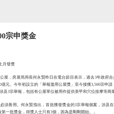
00宗申獎金
上月發獎
，房屋局局長何永賢昨日在電台節目表示，過去3年政府合共收
90億元。今年初設立的「舉報濫用公屋獎」至今接獲3,500宗申請
涉及3宗舉報，包括有公屋單位被用作提供美甲和穴位按摩等商
須善用。何永賢指出，首批獲發獎金的3宗舉報個案，涉及在
放第一批獎金，得獎人士只有3個，因為是剛剛開始。」