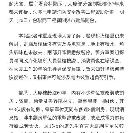
起火警。屋宇署資料顯示，大廈部分強制驗樓令7年來
都未遵從，法團已申請消防安全改善工程資助計劃，明
天（26日）會聯同工程顧問與市建局開會。
本報記者昨重返現場大廈了解，發現起火樓層仍未
解封，走廊及樓梯沒有窗及多處熏黑，地上有積水，燒
焦氣味也未散去，兩部升降機悉數暫停。警方重案組探
員聯同政府化驗所人員登樓搜證，消防員也在場調查。
在大廈工作20年的朱姓男保安員說，暫未知升降機何時
恢復運作，又指事件可能涉及電力裝置超負荷引致。
據悉，大廈樓齡逾60年，內有不少單位被改裝成劏
房，賓館、佛堂及美容院林立。肇事層樓一梯4伙，其
中3伙設有劏房，肇事單位更間有多達8個劏房。現場消
息指，涉事劏房單位的電掣曾被改裝，或造成電力超負
荷釀成奪命火。居15樓的盧先生直言大廈劏房單位較