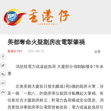
美都奪命火疑劏房改電掣肇禍
2025-08-25
香港仔 P03
分享
消息指電力或遠超負荷 大廈部分強制驗樓令7年未
遵
北角美都大廈前日發生釀成1死6傷的劏房火警，涉
及一個「一劏八」的劏房單位疑因冷氣機起火肇禍。有
住客坦言大廈劏房林立，對電力負荷構成安全隱患。消
息更指涉事劏房單位電掣曾被改裝，電力或遠超負荷引