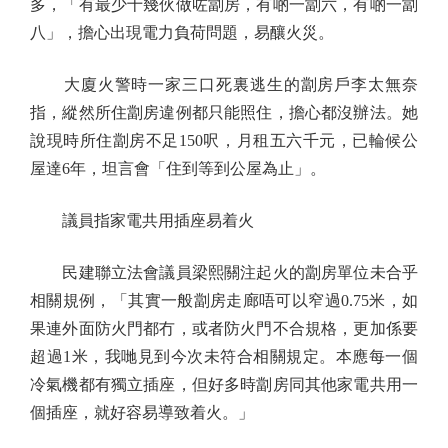
多，「有最少十幾伙做咗劏房，有啲一劏六，有啲一劏
八」，擔心出現電力負荷問題，易釀火災。
大廈火警時一家三口死裏逃生的劏房戶李太無奈
指，縱然所住劏房違例都只能照住，擔心都沒辦法。她
說現時所住劏房不足150呎，月租五六千元，已輪候公
屋達6年，坦言會「住到等到公屋為止」。
議員指家電共用插座易着火
民建聯立法會議員梁熙關注起火的劏房單位未合乎
相關規例，「其實一般劏房走廊唔可以窄過0.75米，如
果連外面防火門都冇，或者防火門不合規格，更加係要
超過1米，我哋見到今次未符合相關規定。本應每一個
冷氣機都有獨立插座，但好多時劏房同其他家電共用一
個插座，就好容易導致着火。」