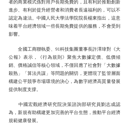
者的商業模式係對用戶長期免費的，且有利於推動創新
進步、有利於提升經營者和消費者長遠福利的，可以不
認定為違法。中國人民大學法學院院長楊東指出，這意
味着平台經濟領域一些長期免費提供的服務，不會受到
影響。
全國工商聯執委、91科技集團董事長許澤瑋對《大
公報》表示，《行為規則》聚焦大數據定價、低價傾
銷、價格誠信等核心領域，不僅回應了社會對「大數據
殺熟」「算法共謀」等問題的關切，更體現了監管層面
構建公平競爭市場環境的決心，為數字經濟高質量發展
提供制度支撐。
中國宏觀經濟研究院決策諮詢部研究員劉志成認
為，新規有助構建更加完善的平台生態，推動平台經濟
規範健康發展。