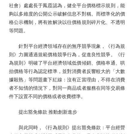
社會）處處長于鳳霞認為，健全平台價格標示規則，能
夠以多維度的公開公示破解信息不對稱。而標準化的價
格公示機制，將有效解決以往價格規則碎片化、不透明
等問題。
針對平台經濟領域存在的無序競爭現象，《行為規
則》力圖通過規範價格競爭行為，促進良性競爭。《行
為規則》明確了平台經濟領域低價傾銷、價格串通、哄
抬價格等行為認定標準，並對消費者反響較大的「大數
據殺熟」等問題畫下紅線：沒有正當理由，不得在消費
者不知情的情況下，對同一商品或者服務在同等交易條
件下設置不同的價格或者收費標準。
提出豁免條款 推動創新進步
與此同時，《行為規則》提出豁免條款：平台經營