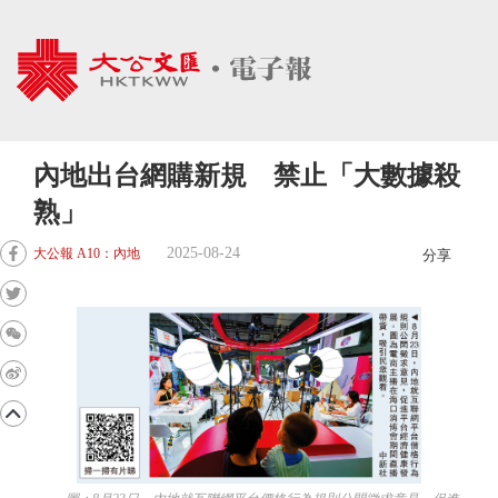
內地出台網購新規 禁止「大數據殺
熟」
2025-08-24
大公報 A10：內地
分享