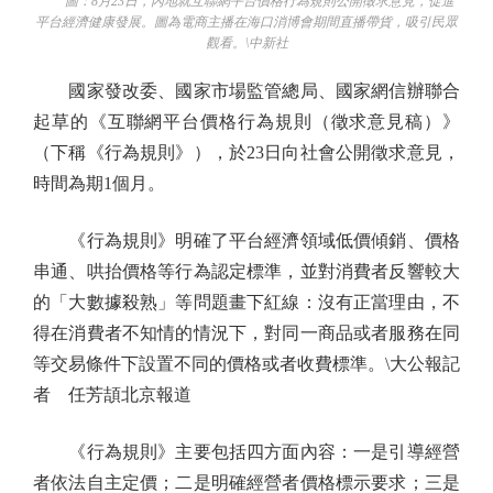
圖：8月23日，內地就互聯網平台價格行為規則公開徵求意見，促進
平台經濟健康發展。圖為電商主播在海口消博會期間直播帶貨，吸引民眾
觀看。\中新社
國家發改委、國家市場監管總局、國家網信辦聯合
起草的《互聯網平台價格行為規則（徵求意見稿）》
（下稱《行為規則》），於23日向社會公開徵求意見，
時間為期1個月。
《行為規則》明確了平台經濟領域低價傾銷、價格
串通、哄抬價格等行為認定標準，並對消費者反響較大
的「大數據殺熟」等問題畫下紅線：沒有正當理由，不
得在消費者不知情的情況下，對同一商品或者服務在同
等交易條件下設置不同的價格或者收費標準。\大公報記
者 任芳頡北京報道
《行為規則》主要包括四方面內容：一是引導經營
者依法自主定價；二是明確經營者價格標示要求；三是