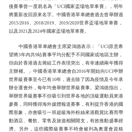
後賽事曾一度易名為「UCI國家盃場地單車賽」，明年
將重新改回原來名字。中國香港單車總會過去曾舉辦過
2015/2016、2018/2019、2019/2020世界盃場地單車賽，
以及2021及2024年國家盃場地單車賽。
中國香港單車總會主席梁鴻德表示：「UCI原意希
望將3年內共9站賽事平均分配予不同國家或地區主辦，
但由於香港過去籌組工作表現突出，有幸連續兩年獲得
主辦權。」中國香港單車總會自2016年開始向UCI申辦
世界級賽事至今已有10年，過去除了因為疫情及今年承
辦全運會外，每年均會舉辦世界級賽事。梁鴻德指出，
舉辦世界級賽事不但吸引到世界各地的頂級運動員來港
參賽，同時獲得海外媒體報道賽事，有利提升香港的國
際形象，亦會吸引一班超級海外粉絲來港觀賞比賽而帶
動酒店、餐飲、零售及旅遊相關開支，有效推動盛事經
濟。另外，這些國際級賽事不時會被列為奧運會資格