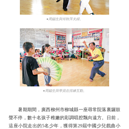
●周錫生與何秋萍夫婦。
●周錫生與學員在排練互動。
暑期期間，廣西柳州市柳城縣一座尋常院落裏鑼鼓
聲不停，數十名孩子稚嫩的彩調唱腔飄向遠方。日前，
這座小院走出的5名少年，獲得第29屆中國少兒戲曲小