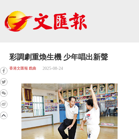
彩調劇重煥生機 少年唱出新聲
2025-08-24
香港文匯報 戲曲