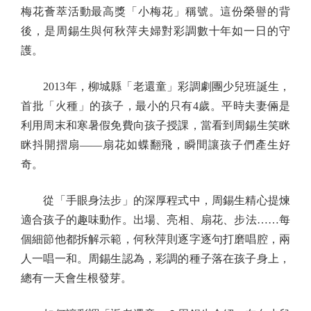
梅花薈萃活動最高獎「小梅花」稱號。這份榮譽的背
後，是周錫生與何秋萍夫婦對彩調數十年如一日的守
護。
2013年，柳城縣「老還童」彩調劇團少兒班誕生，
首批「火種」的孩子，最小的只有4歲。平時夫妻倆是
利用周末和寒暑假免費向孩子授課，當看到周錫生笑眯
眯抖開摺扇——扇花如蝶翻飛，瞬間讓孩子們產生好
奇。
從「手眼身法步」的深厚程式中，周錫生精心提煉
適合孩子的趣味動作。出場、亮相、扇花、步法……每
個細節他都拆解示範，何秋萍則逐字逐句打磨唱腔，兩
人一唱一和。周錫生認為，彩調的種子落在孩子身上，
總有一天會生根發芽。