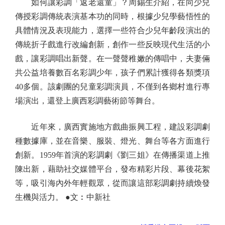
如何讓彩調「返老還童」？周錫生介紹，在向少兒
傳授彩調傳統表演基本功的同時，根據少兒學藝悟性的
具體情況及表現能力，選擇一些符合少兒年齡段演出的
傳統折子戲進行改編創新，創作一些反映現代生活的小
戲，讓彩調唱出新聲。在一聲聲稚嫩的傳唱中，夫妻倆
共公益培養數百名彩調少年，孩子們累計獲得各類獎項
40多個。該劇團的兒童彩調演員，不僅到各鄉村進行專
場演出，還登上廣西彩調藝術節等舞台。
近年來，廣西實施地方戲曲振興工程，建設彩調劇
種數據庫，並在音樂、服裝、燈光、舞台等各方面進行
創新。1959年首演的彩調劇《劉三姐》在傳播渠道上推
陳出新，藉助社交媒體平台，發布精彩片段、幕後花絮
等，吸引海內外年輕觀眾，從而讓這部彩調劇持續煥發
生機與活力。 ●文︰中新社