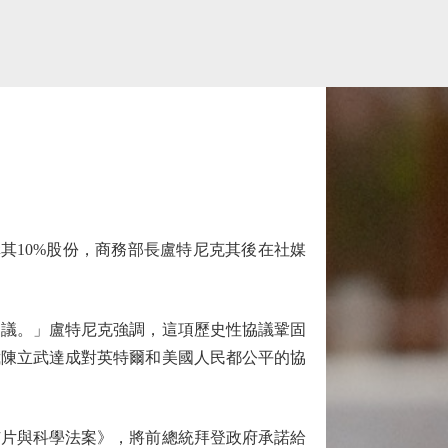
購其10%股份，商務部長盧特尼克其後在社媒
議。」盧特尼克強調，這項歷史性協議鞏固
裁陳立武達成對英特爾和美國人民都公平的協
片與科學法案》，將前總統拜登政府承諾給