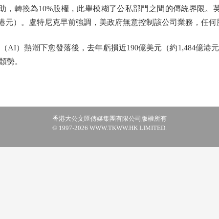
助，轉換為10%股權，此舉模糊了公私部門之間的傳統界限。英特爾
81億港元）。盧特尼克早前強調，美政府無意控制該公司業務，任
I）熱潮下愈發落後，去年虧損近190億美元（約1,484億港
頹勢。
香港大公文匯傳媒集團有限公司版權所有
© 1997-2026 WWW.TKWW.HK LIMITED.