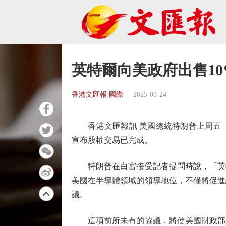
英特爾向美政府出售1
香港文匯報 國際
2025-08-24
香港文匯報訊 美國總統特朗普上周五（8月
宣布股權交易已完成。
特朗普在白宮接受記者提問時說，「英特
美國在半導體領域的領導地位，不僅將促進
議。
這項前所未有的協議，將使美國財政部成