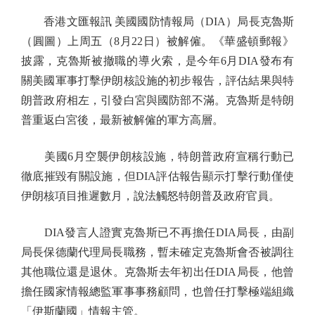
香港文匯報訊 美國國防情報局（DIA）局長克魯斯
（圓圖）上周五（8月22日）被解僱。《華盛頓郵報》
披露，克魯斯被撤職的導火索，是今年6月DIA發布有
關美國軍事打擊伊朗核設施的初步報告，評估結果與特
朗普政府相左，引發白宮與國防部不滿。克魯斯是特朗
普重返白宮後，最新被解僱的軍方高層。
美國6月空襲伊朗核設施，特朗普政府宣稱行動已
徹底摧毀有關設施，但DIA評估報告顯示打擊行動僅使
伊朗核項目推遲數月，說法觸怒特朗普及政府官員。
DIA發言人證實克魯斯已不再擔任DIA局長，由副
局長保德蘭代理局長職務，暫未確定克魯斯會否被調往
其他職位還是退休。克魯斯去年初出任DIA局長，他曾
擔任國家情報總監軍事事務顧問，也曾任打擊極端組織
「伊斯蘭國」情報主管。