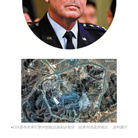
●DIA發布美軍打擊伊朗核設施初步報告，結果與美政府相左。 資料圖片